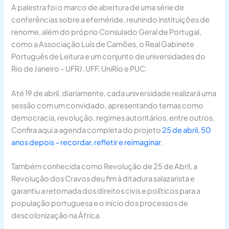
A palestra foi o marco de abertura de uma série de
conferências sobre a efeméride, reunindo instituições de
renome, além do próprio Consulado Geral de Portugal,
como a Associação Luís de Camões, o Real Gabinete
Português de Leitura e um conjunto de universidades do
Rio de Janeiro – UFRJ, UFF, UniRio e PUC.
Até 19 de abril, diariamente, cada universidade realizará uma
sessão com um convidado, apresentando temas como
democracia, revolução, regimes autoritários, entre outros.
Confira aqui a agenda completa do projeto
25 de abril, 50
anos depois – recordar, refletir e reimaginar
.
Também conhecida como Revolução de 25 de Abril, a
Revolução dos Cravos deu fim à ditadura salazarista e
garantiu a retomada dos direitos civis e políticos para a
população portuguesa e o início dos processos de
descolonização na África.