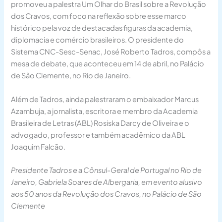
promoveu a palestra Um Olhar do Brasil sobre a Revolução
dos Cravos, com foco na reflexão sobre esse marco
histórico pela voz de destacadas figuras da academia,
diplomacia e comércio brasileiros. O presidente do
Sistema CNC-Sesc-Senac, José Roberto Tadros, compôs a
mesa de debate, que aconteceu em 14 de abril, no Palácio
de São Clemente, no Rio de Janeiro.
Além de Tadros, ainda palestraram o embaixador Marcus
Azambuja, a jornalista, escritora e membro da Academia
Brasileira de Letras (ABL) Rosiska Darcy de Oliveira e o
advogado, professor e também acadêmico da ABL
Joaquim Falcão.
Presidente Tadros e a Cônsul-Geral de Portugal no Rio de
Janeiro, Gabriela Soares de Albergaria, em evento alusivo
aos 50 anos da Revolução dos Cravos, no Palácio de São
Clemente