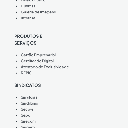
Fale Conosco
Dúvidas
Galeria de Imagens
Intranet
PRODUTOS E
SERVIÇOS
Cartão Empresarial
Certificado Digital
Atestado de Exclusividade
REPIS
SINDICATOS
Sinvilojas
Sindilojas
Secovi
Sepd
Sirecom
Singaro