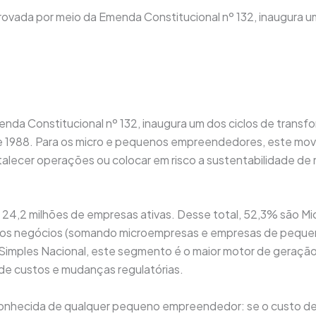
provada por meio da Emenda Constitucional nº 132, inaugura u
menda Constitucional nº 132, inaugura um dos ciclos de tran
 de 1988. Para os micro e pequenos empreendedores, este mo
talecer operações ou colocar em risco a sustentabilidade de
 24,2 milhões de empresas ativas. Desse total, 52,3% são Mi
os negócios (somando microempresas e empresas de pequeno
no Simples Nacional, este segmento é o maior motor de geraçã
 de custos e mudanças regulatórias.
conhecida de qualquer pequeno empreendedor: se o custo de