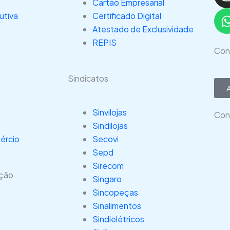
Cartão Empresarial
utiva
Certificado Digital
Atestado de Exclusividade
REPIS
Con
Sindicatos
Sinvilojas
Con
Sindilojas
ércio
Secovi
Sepd
Sirecom
ação
Singaro
Sincopeças
Sinalimentos
Sindielétricos