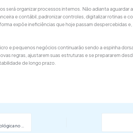
 anos será organizar processos internos. Não adianta aguardar
nceira e contábil, padronizar controles, digitalizar rotinas 
reforma expõe ineficiências que hoje passam despercebidas e,
s micro e pequenos negócios continuarão sendo a espinha dors
as regras, ajustarem suas estruturas e se prepararem desde
abilidade de longo prazo.
CNC destaca avanços na educação profissional e tecnológica no novo PNE, aprovado na Comissão Especial