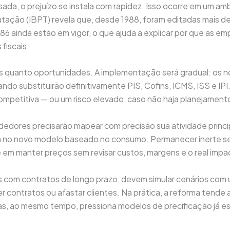
da, o prejuízo se instala com rapidez. Isso ocorre em um a
ibutação (IBPT) revela que, desde 1988, foram editadas mais 
686 ainda estão em vigor, o que ajuda a explicar por que as em
fiscais.
s quanto oportunidades. A implementação será gradual: os no
ndo substituirão definitivamente PIS, Cofins, ICMS, ISS e IP
mpetitiva — ou um risco elevado, caso não haja planejament
dores precisarão mapear com precisão sua atividade princip
a no novo modelo baseado no consumo. Permanecer inerte ser
m manter preços sem revisar custos, margens e o real impact
 com contratos de longo prazo, devem simular cenários com 
ontratos ou afastar clientes. Na prática, a reforma tende a 
as, ao mesmo tempo, pressiona modelos de precificação já es