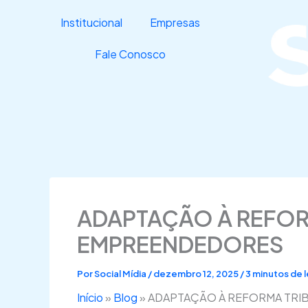
Ir
Institucional
Empresas
para
o
Fale Conosco
conteúdo
ADAPTAÇÃO À REFORM
EMPREENDEDORES
Por
Social Mídia
/
dezembro 12, 2025
/
3 minutos de l
Início
»
Blog
»
ADAPTAÇÃO À REFORMA TRIB