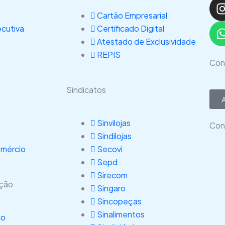
I
Cartão Empresarial
ecutiva
Certificado Digital
Atestado de Exclusividade
REPIS
Con
Sindicatos
Sinvilojas
Con
Sindilojas
omércio
Secovi
Sepd
Sirecom
ação
Singaro
Sincopeças
Sinalimentos
co