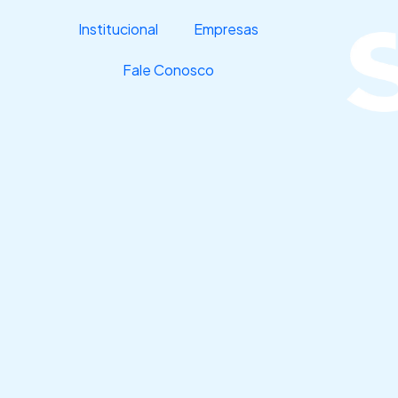
Ir
Institucional
Empresas
para
o
Fale Conosco
conteúdo