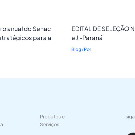
tro anual do Senac
EDITAL DE SELEÇÃO Nº 
tratégicos para a
e Ji-Paraná
Blog
/ Por
Produtos e
siga
ia
Serviços