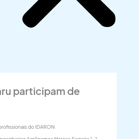
aru participam de
 profissionais do IDARON
engenheiros Agrônomos Marcos Ferreira […]