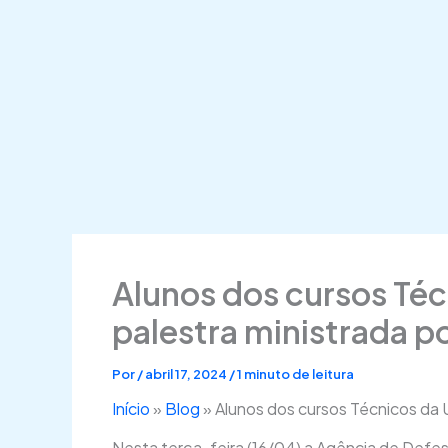
Alunos dos cursos Té
palestra ministrada p
Por
/
abril 17, 2024
/
1 minuto de leitura
Início
»
Blog
»
Alunos dos cursos Técnicos da 
Nesta terça-feira (16/04) a Agência de Defe