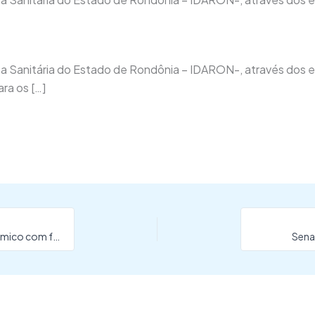
sa Sanitária do Estado de Rondônia – IDARON-, através dos 
ara os […]
Fecomércio-RS debate sobre cenário político e econômico com foco nas eleições
Sena