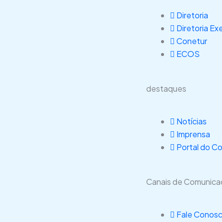
Diretoria
Diretoria Ex
Conetur
ECOS
destaques
Notícias
Imprensa
Portal do C
Canais de Comunic
Fale Conos