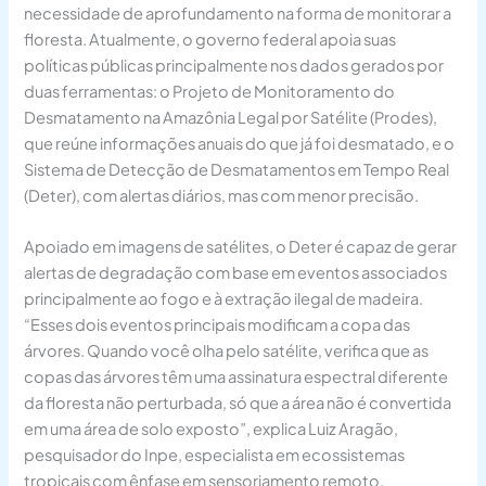
necessidade de aprofundamento na forma de monitorar a
floresta. Atualmente, o governo federal apoia suas
políticas públicas principalmente nos dados gerados por
duas ferramentas: o Projeto de Monitoramento do
Desmatamento na Amazônia Legal por Satélite (Prodes),
que reúne informações anuais do que já foi desmatado, e o
Sistema de Detecção de Desmatamentos em Tempo Real
(Deter), com alertas diários, mas com menor precisão.
Apoiado em imagens de satélites, o Deter é capaz de gerar
alertas de degradação com base em eventos associados
principalmente ao fogo e à extração ilegal de madeira.
“Esses dois eventos principais modificam a copa das
árvores. Quando você olha pelo satélite, verifica que as
copas das árvores têm uma assinatura espectral diferente
da floresta não perturbada, só que a área não é convertida
em uma área de solo exposto”, explica Luiz Aragão,
pesquisador do Inpe, especialista em ecossistemas
tropicais com ênfase em sensoriamento remoto.