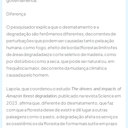
governamental.
Diferença
O pesquisador explica que o desmatamento e a
degradação são fenômenos diferentes, decorrentes de
perturbações que podem ser causadas tanto pela ação
humana, como fogo, efeito de borda (florestas limítrofes
de áreas degradadas) e corte seletivo de madeira, como
por distúrbios como a seca, que pode ser natural ou, em
frequência maior, decorrente da mudança climática
causada pelo homem.
Lapola, que coordenou o estudo
The drivers and impacts of
publicado na revista Science em
Amazon forest degradation,
2023 , afirma que, diferente do desmatamento, que faz
com que a floresta deixe de existir e dê lugar a outras
paisagens como o pasto, a degradação afeta os serviços
ecossistêmicos da floresta de forma mais sutil e em prazo