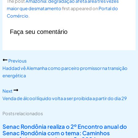
The post
Amazônia: degradação afeta área três vezes
maior que desmatamento
first appeared on
Portal do
Comércio
.
Faça seu comentário
Previous
Haddad vê Alemanha como parceiro promissor na transição
energética
Next
Venda de álcool líquido volta a ser proibida a partir do dia 29
Posts relacionados
Senac Rondônia realiza o 2º Encontro anual do
Senac Rondônia com o tema: Caminhos