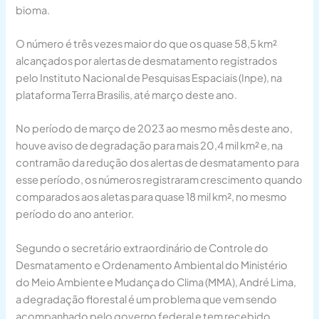
bioma.
O número é três vezes maior do que os quase 58,5 km²
alcançados por alertas de desmatamento registrados
pelo Instituto Nacional de Pesquisas Espaciais (Inpe), na
plataforma Terra Brasilis, até março deste ano.
No período de março de 2023 ao mesmo mês deste ano,
houve aviso de degradação para mais 20,4 mil km² e, na
contramão da redução dos alertas de desmatamento para
esse período, os números registraram crescimento quando
comparados aos aletas para quase 18 mil km², no mesmo
período do ano anterior.
Segundo o secretário extraordinário de Controle do
Desmatamento e Ordenamento Ambiental do Ministério
do Meio Ambiente e Mudança do Clima (MMA), André Lima,
a degradação florestal é um problema que vem sendo
acompanhado pelo governo federal e tem recebido