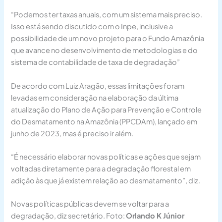
“Podemos ter taxas anuais, com um sistema mais preciso.
Isso está sendo discutido com o Inpe, inclusive a
possibilidade de um novo projeto para o Fundo Amazônia
que avance no desenvolvimento de metodologias e do
sistema de contabilidade de taxa de degradação”
De acordo com Luiz Aragão, essas limitações foram
levadas em consideração na elaboração da última
atualização do Plano de Ação para Prevenção e Controle
do Desmatamento na Amazônia (PPCDAm), lançado em
junho de 2023, mas é preciso ir além.
“É necessário elaborar novas políticas e ações que sejam
voltadas diretamente para a degradação florestal em
adição às que já existem relação ao desmatamento”, diz.
Novas políticas públicas devem se voltar para a
degradação, diz secretário. Foto:
Orlando K Júnior