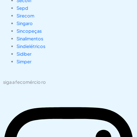
Secovi
Sepd
Sirecom
Singaro
Sincopeças
Sinalimentos
Sindielétricos
Sidiber
Simper
siga a fecomércio ro
Instagram
Facebook
X-
Youtube
Linkedin
Whatsapp
twitter