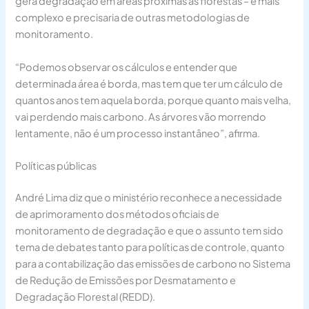
gera degradação em áreas próximas às florestas – é mais
complexo e precisaria de outras metodologias de
monitoramento.
“Podemos observar os cálculos e entender que
determinada área é borda, mas tem que ter um cálculo de
quantos anos tem aquela borda, porque quanto mais velha,
vai perdendo mais carbono. As árvores vão morrendo
lentamente, não é um processo instantâneo”, afirma.
Políticas públicas
André Lima diz que o ministério reconhece a necessidade
de aprimoramento dos métodos oficiais de
monitoramento de degradação e que o assunto tem sido
tema de debates tanto para políticas de controle, quanto
para a contabilização das emissões de carbono no Sistema
de Redução de Emissões por Desmatamento e
Degradação Florestal (REDD).