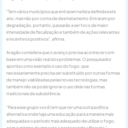
“Tem vários municípios que entraram na lista definida este
ano, mas não por conta de desmatamento.Entraram por
degradação, portanto, passarão a ser foco de maior
intensidade de fiscalização e também de ações relevantes
e incentivos positivos”, afirma.
Aragão considera que o avanço precisa acontecer com
base em uma visão real dos problemas. O pesquisador
aponta como exemplo o uso do fogo, que
necessariamente precisa ser substituído por outras formas
de manejo viabilizadas pelas novas tecnologias, mas
também não se pode ignorar o uso dele nas formas
tradicionais de subsistência.
“Para esse grupo você tem que ter uma outra política
alternativa onde haja uma educação para a maneira mais
adequada e o período mais adequado de utilizar o fogo,
com o mínimo de impacto e protegendo a floresta.”