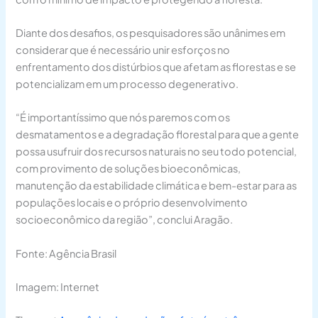
Diante dos desafios, os pesquisadores são unânimes em
considerar que é necessário unir esforços no
enfrentamento dos distúrbios que afetam as florestas e se
potencializam em um processo degenerativo.
“É importantíssimo que nós paremos com os
desmatamentos e a degradação florestal para que a gente
possa usufruir dos recursos naturais no seu todo potencial,
com provimento de soluções bioeconômicas,
manutenção da estabilidade climática e bem-estar para as
populações locais e o próprio desenvolvimento
socioeconômico da região”, conclui Aragão.
Fonte: Agência Brasil
Imagem: Internet