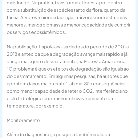
mais longo. Na prática, transforma a floresta por dentro
com a substituição de espécies tanto da flora, quanto da
fauna. Árvores maiores dão lugar a árvores com estruturas
menores, menos biomassa e menor capacidade de cumprir
os serviços ecossistêmicos.
Na publicação, Lapola analisa dados do período de 2001 a
2018 e antecipa que a degradação avança mais rápido e já
atinge mais que o desmatamento, na Floresta Amazônica.
“O problema é que os efeitos da degradação são iguais ao
do desmatamento. Em algumas pesquisas, há autores que
apontem danos maiores até”, afirma. São consequências
como menor capacidade de reter o CO2, interferência no
ciclo hidrológico com menos chuvas e aumento da
temperatura, por exemplo.
Monitoramento
Além do diagnóstico, a pesquisa também indicou