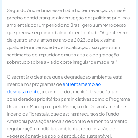
Segundo André Lima, esse trabalho tem avançado, mas é
preciso considerar que a interrupção das políticas públicas
ambientais por um período no Brasil gerou um retrocesso
que precisa ser primordialmente enfrentado “A gente vem
de quatro anos, antes ao ano de 2023, de baixíssima
qualidade e intensidade de fiscalização. Isso gerou um
sentimento de impunidade muito alto e a degradação,
sobretudo sobre a via do corte irregular de madeira.”
O secretário destaca que a degradação ambiental está
inserida nos programas de
enfrentamento ao
desmatamento
, a exemplo dos municípios que foram
considerados prioritários para iniciativas como o Programa
União com Municípios pela Redução de Desmatamento e
Incêndios Florestais, que destinará recursos do Fundo
Amazônia para ações locais de controle e monitoramento,
regularização fundiária e ambiental, recuperação de
vegetação nativa e apoio à produção sustentável.