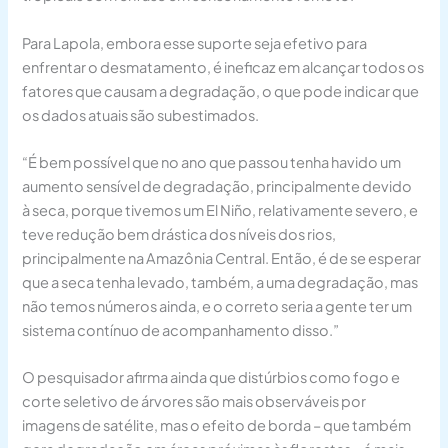
Para Lapola, embora esse suporte seja efetivo para
enfrentar o desmatamento, é ineficaz em alcançar todos os
fatores que causam a degradação, o que pode indicar que
os dados atuais são subestimados.
“É bem possível que no ano que passou tenha havido um
aumento sensível de degradação, principalmente devido
à seca, porque tivemos um El Niño, relativamente severo, e
teve redução bem drástica dos níveis dos rios,
principalmente na Amazônia Central. Então, é de se esperar
que a seca tenha levado, também, a uma degradação, mas
não temos números ainda, e o correto seria a gente ter um
sistema contínuo de acompanhamento disso.”
O pesquisador afirma ainda que distúrbios como fogo e
corte seletivo de árvores são mais observáveis por
imagens de satélite, mas o efeito de borda – que também