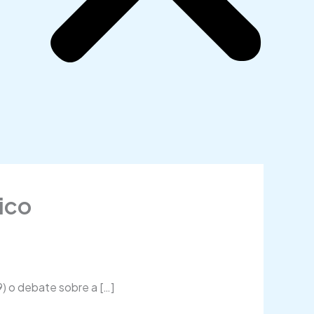
ico
9) o debate sobre a […]