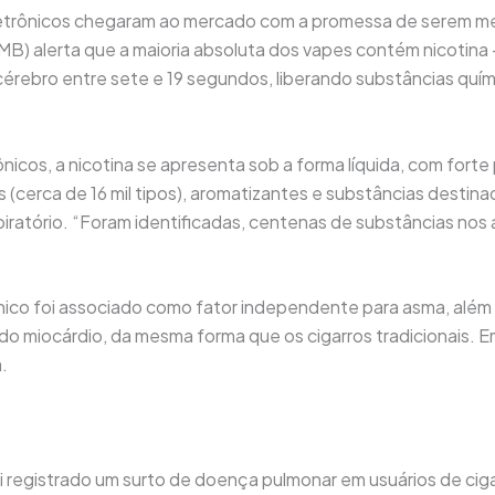
eletrônicos chegaram ao mercado com a promessa de serem m
MB) alerta que a maioria absoluta dos vapes contém nicotina 
cérebro entre sete e 19 segundos, liberando substâncias qu
nicos, a nicotina se apresenta sob a forma líquida, com forte 
tes (cerca de 16 mil tipos), aromatizantes e substâncias destin
spiratório. “Foram identificadas, centenas de substâncias nos
nico foi associado como fator independente para asma, além d
do miocárdio, da mesma forma que os cigarros tradicionais. Em
.
i registrado um surto de doença pulmonar em usuários de cig