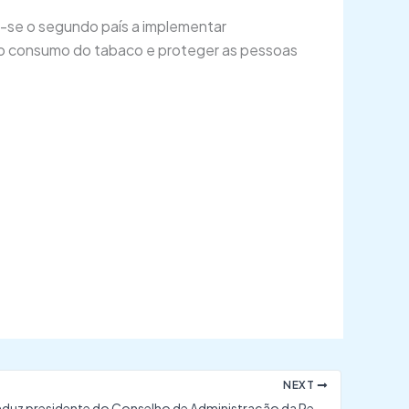
ou-se o segundo país a implementar
r o consumo do tabaco e proteger as pessoas
NEXT
Justiça reconduz presidente do Conselho de Administração da Petrobras