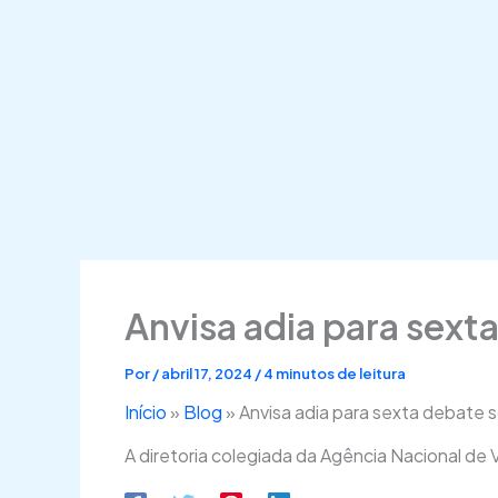
Anvisa adia para sext
Por
/
abril 17, 2024
/
4 minutos de leitura
Início
»
Blog
»
Anvisa adia para sexta debate s
A diretoria colegiada da Agência Nacional de Vi