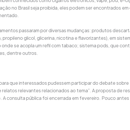
ambém conhecidos como cigarros eletrônicos, vape, pod, e-cig
ação no Brasil seja proibida, eles podem ser encontrados em
umentado.
amentos passaram por diversas mudanças: produtos descartáv
, propileno glicol, glicerina, nicotina e flavorizantes), em s
 onde se acopla um refil com tabaco; sistema pods, que conté
es, dentre outros.
 para que interessados pudessem participar do debate sobre a
 e relatos relevantes relacionados ao tema”. A proposta de r
. A consulta pública foi encerrada em fevereiro. Pouco antes 