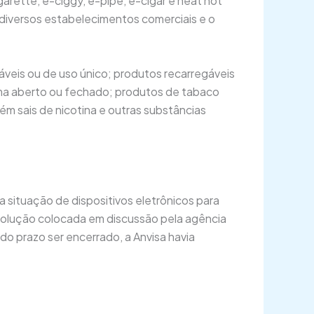
arette, e-ciggy, e-pipe, e-cigar e heat not
 diversos estabelecimentos comerciais e o
eis ou de uso único; produtos recarregáveis
istema aberto ou fechado; produtos de tabaco
m sais de nicotina e outras substâncias
 situação de dispositivos eletrônicos para
esolução colocada em discussão pela agência
do prazo ser encerrado, a Anvisa havia