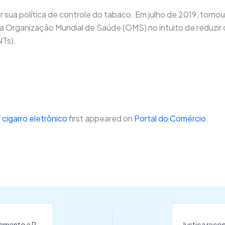
r sua política de controle do tabaco. Em julho de 2019, torn
la Organização Mundial de Saúde (OMS) no intuito de reduzi
NTs).
 cigarro eletrônico
first appeared on
Portal do Comércio
.
Projeto da LDO de 2025 prioriza investimentos em andamento e PAC