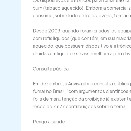
Os dispositivos eletrônicos para fumar são t
burn (tabaco aquecido). Embora a comercializ
consumo, sobretudo entre os jovens, tem a
Desde 2003, quando foram criados, os equip
com refis líquidos (que contém, em sua maioria
aquecido, que possuem dispositivo eletrônico
diluídas em líquido e se assemelham a pen driv
Consulta pública
Em dezembro, a Anvisa abriu consulta pública
fumar no Brasil, “com argumentos científicos
foi a de manutenção da proibição já existente
recebido 7.677 contribuições sobre o tema.
Perigo à saúde