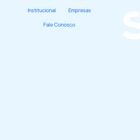
Ir
Institucional
Empresas
para
o
Fale Conosco
conteúdo