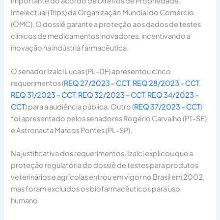
importante do acordo de Direitos de Propriedade
Intelectual (Trips) da Organização Mundial do Comércio
(OMC). O dossiê garante a proteção aos dados de testes
clínicos de medicamentos inovadores, incentivando a
inovação na indústria farmacêutica.
O senador Izalci Lucas (PL-DF) apresentou cinco
requerimentos (
REQ 27/2023 – CCT
,
REQ 28/2023 – CCT
,
REQ 31/2023 – CCT
,
REQ 32/2023 – CCT
,
REQ 34/2023 –
CCT
) para a audiência pública. Outro (
REQ 37/2023 – CCT
)
foi apresentado pelos senadores Rogério Carvalho (PT-SE)
e Astronauta Marcos Pontes (PL-SP).
Na justificativa dos requerimentos, Izalci explicou que a
proteção regulatória do dossiê de testes para produtos
veterinários e agrícolas entrou em vigor no Brasil em 2002,
mas foram excluídos os biofarmacêuticos para uso
humano.