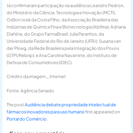
Já confirmaram participação na audiência Leandro Pedron,
do Ministério da Ciência, Tecnologia e Inovação (MCTI),
Odilon José da Costa Filho, da Associação Brasileira das
Indústrias de Química Fina e Biotecnologia (Abifina); Adriana
Diaféria, do Grupo FarmaBrasil; Julia Paranhos, da
Universidade Federal do Rio de Janeiro (UFRJ); Susana van
der Ploeg, da Rede Brasileira pela Integração dos Povos
(GTPI/Rebrip); e Ana Carolina Navarrete, do Instituto de
Defesa de Consumidores (IDEC).
Crédito da imagem _ Internet
Fonte: Agência Senado
The post
Audiência debate propriedade intelectual de
fármacos inovadores para uso humano
first appeared on
Portal do Comércio
.