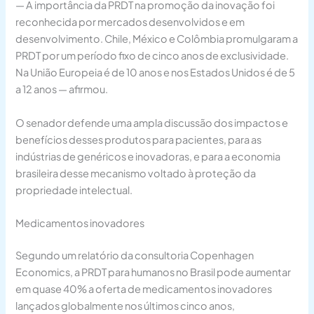
— A importância da PRDT na promoção da inovação foi
reconhecida por mercados desenvolvidos e em
desenvolvimento. Chile, México e Colômbia promulgaram a
PRDT por um período fixo de cinco anos de exclusividade.
Na União Europeia é de 10 anos e nos Estados Unidos é de 5
a 12 anos — afirmou.
O senador defende uma ampla discussão dos impactos e
benefícios desses produtos para pacientes, para as
indústrias de genéricos e inovadoras, e para a economia
brasileira desse mecanismo voltado à proteção da
propriedade intelectual.
Medicamentos inovadores
Segundo um relatório da consultoria Copenhagen
Economics, a PRDT para humanos no Brasil pode aumentar
em quase 40% a oferta de medicamentos inovadores
lançados globalmente nos últimos cinco anos,