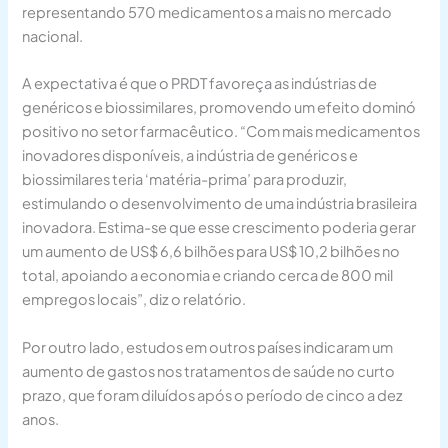
representando 570 medicamentos a mais no mercado
nacional.
A expectativa é que o PRDT favoreça as indústrias de
genéricos e biossimilares, promovendo um efeito dominó
positivo no setor farmacêutico. “Com mais medicamentos
inovadores disponíveis, a indústria de genéricos e
biossimilares teria ‘matéria-prima’ para produzir,
estimulando o desenvolvimento de uma indústria brasileira
inovadora. Estima-se que esse crescimento poderia gerar
um aumento de US$ 6,6 bilhões para US$ 10,2 bilhões no
total, apoiando a economia e criando cerca de 800 mil
empregos locais”, diz o relatório.
Por outro lado, estudos em outros países indicaram um
aumento de gastos nos tratamentos de saúde no curto
prazo, que foram diluídos após o período de cinco a dez
anos.