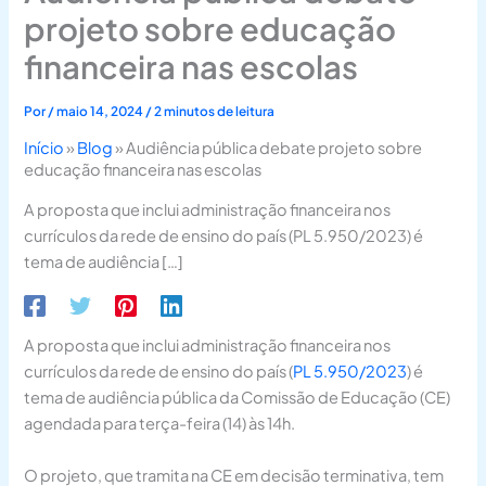
projeto sobre educação
financeira nas escolas
Por
/
maio 14, 2024
/
2 minutos de leitura
Início
»
Blog
»
Audiência pública debate projeto sobre
educação financeira nas escolas
A proposta que inclui administração financeira nos
currículos da rede de ensino do país (PL 5.950/2023) é
tema de audiência […]
A proposta que inclui administração financeira nos
currículos da rede de ensino do país (
PL 5.950/2023
) é
tema de audiência pública da Comissão de Educação (CE)
agendada para terça-feira (14) às 14h.
O projeto, que tramita na CE em decisão terminativa, tem