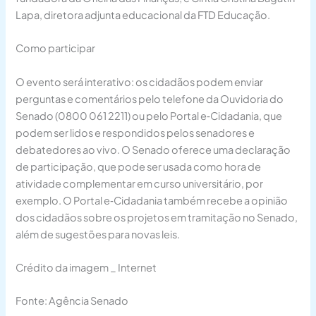
Lapa, diretora adjunta educacional da FTD Educação.
Como participar
O evento será interativo: os cidadãos podem enviar
perguntas e comentários pelo telefone da Ouvidoria do
Senado (0800 061 2211) ou pelo Portal e‑Cidadania, que
podem ser lidos e respondidos pelos senadores e
debatedores ao vivo. O Senado oferece uma declaração
de participação, que pode ser usada como hora de
atividade complementar em curso universitário, por
exemplo. O Portal e‑Cidadania também recebe a opinião
dos cidadãos sobre os projetos em tramitação no Senado,
além de sugestões para novas leis.
Crédito da imagem _ Internet
Fonte: Agência Senado