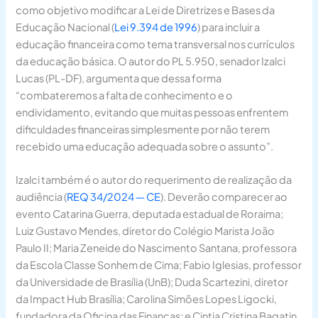
como objetivo modificar a Lei de Diretrizes e Bases da
Educação Nacional (
Lei 9.394 de 1996
) para incluir a
educação financeira como tema transversal nos currículos
da educação básica. O autor do PL 5.950, senador Izalci
Lucas (PL-DF), argumenta que dessa forma
“combateremos a falta de conhecimento e o
endividamento, evitando que muitas pessoas enfrentem
dificuldades financeiras simplesmente por não terem
recebido uma educação adequada sobre o assunto”.
Izalci também é o autor do requerimento de realização da
audiência (
REQ 34/2024 — CE
). Deverão comparecer ao
evento Catarina Guerra, deputada estadual de Roraima;
Luiz Gustavo Mendes, diretor do Colégio Marista João
Paulo II; Maria Zeneide do Nascimento Santana, professora
da Escola Classe Sonhem de Cima; Fabio Iglesias, professor
da Universidade de Brasília (UnB); Duda Scartezini, diretor
da Impact Hub Brasília; Carolina Simões Lopes Ligocki,
fundadora da Oficina das Finanças; e Cintia Cristina Bagatin