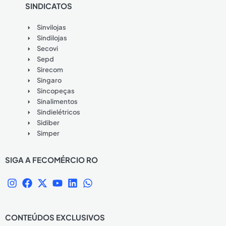
SINDICATOS
Sinvilojas
Sindilojas
Secovi
Sepd
Sirecom
Singaro
Sincopeças
Sinalimentos
Sindielétricos
Sidiber
Simper
SIGA A FECOMÉRCIO RO
I
F
X
Y
L
W
n
a
-
o
i
h
s
c
t
u
n
a
t
e
w
t
k
t
CONTEÚDOS EXCLUSIVOS
a
b
i
u
e
s