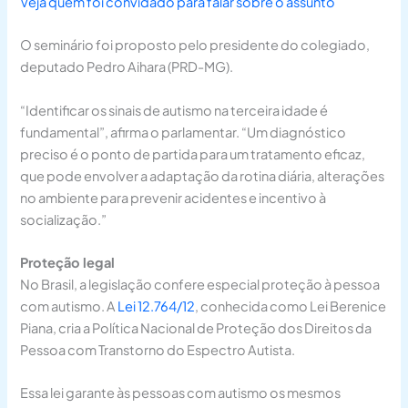
Veja quem foi convidado para falar sobre o assunto
O seminário foi proposto pelo presidente do colegiado,
deputado Pedro Aihara (PRD-MG).
“Identificar os sinais de autismo na terceira idade é
fundamental”, afirma o parlamentar. “Um diagnóstico
preciso é o ponto de partida para um tratamento eficaz,
que pode envolver a adaptação da rotina diária, alterações
no ambiente para prevenir acidentes e incentivo à
socialização.”
Proteção legal
No Brasil, a legislação confere especial proteção à pessoa
com autismo. A
Lei 12.764/12
, conhecida como Lei Berenice
Piana, cria a Política Nacional de Proteção dos Direitos da
Pessoa com Transtorno do Espectro Autista.
Essa lei garante às pessoas com autismo os mesmos