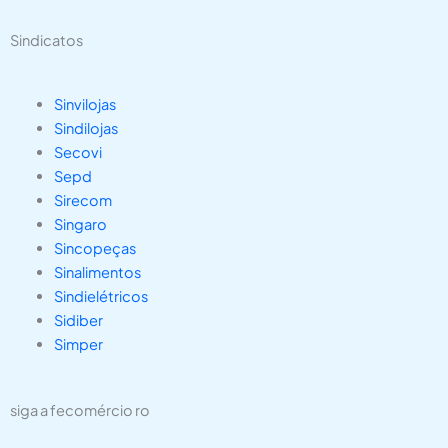
Sindicatos
Sinvilojas
Sindilojas
Secovi
Sepd
Sirecom
Singaro
Sincopeças
Sinalimentos
Sindielétricos
Sidiber
Simper
siga a fecomércio ro