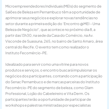
Microempreendedores Individuais (MEIs) do segmento de
Salões de Beleza em Pernambuco têm a oportunidade de
aprimorar seus negócios e explorar novas tendências no
setor durante a primeira edição do ‘Encontro @MEI – Uma
Beleza de Negócio!’, que acontece no próximo dia 8, a
partir das 13h30, na sede da Casa do Comércio, na Av.
Visconde de Suassuna, 265, no bairro de Santo Amaro, área
central do Recife. O evento tem como realizador o
Instituto Fecomércio-PE.
Idealizado para servir como uma vitrine para novos
produtos e serviços, o encontro buscará impulsionar os
negócios dos participantes, contando com a participação
do Senac Pernambuco e de marcas parceiras do Instituto
Fecomércio-PE do segmento de beleza, como Glam
Professional, Lojão do Cabeleireiro e Vita Derm. Os
participantes terão a oportunidade de participar de
workshops e palestras ministradas por especialistas