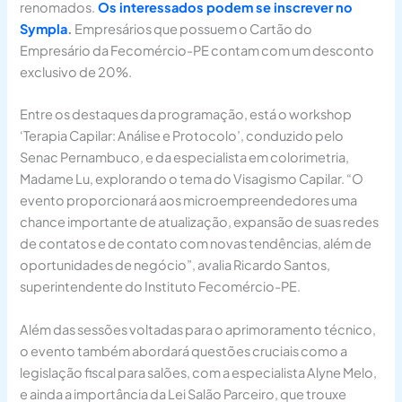
renomados.
Os interessados podem se inscrever no
Sympla
.
Empresários que possuem o Cartão do
Empresário da Fecomércio-PE contam com um desconto
exclusivo de 20%.
Entre os destaques da programação, está o workshop
‘Terapia Capilar: Análise e Protocolo’, conduzido pelo
Senac Pernambuco, e da especialista em colorimetria,
Madame Lu, explorando o tema do Visagismo Capilar. “O
evento proporcionará aos microempreendedores uma
chance importante de atualização, expansão de suas redes
de contatos e de contato com novas tendências, além de
oportunidades de negócio”, avalia Ricardo Santos,
superintendente do Instituto Fecomércio-PE.
Além das sessões voltadas para o aprimoramento técnico,
o evento também abordará questões cruciais como a
legislação fiscal para salões, com a especialista Alyne Melo,
e ainda a importância da Lei Salão Parceiro, que trouxe