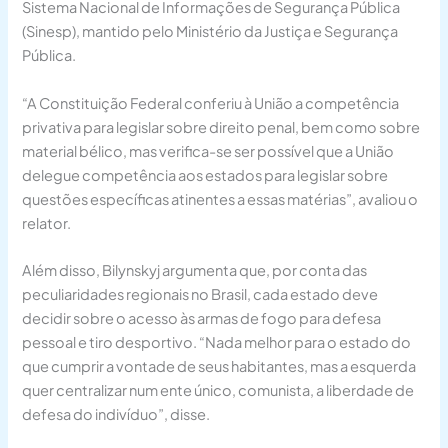
Sistema Nacional de Informações de Segurança Pública
(Sinesp), mantido pelo Ministério da Justiça e Segurança
Pública.
“A Constituição Federal conferiu à União a competência
privativa para legislar sobre direito penal, bem como sobre
material bélico, mas verifica-se ser possível que a União
delegue competência aos estados para legislar sobre
questões específicas atinentes a essas matérias”, avaliou o
relator.
Além disso, Bilynskyj argumenta que, por conta das
peculiaridades regionais no Brasil, cada estado deve
decidir sobre o acesso às armas de fogo para defesa
pessoal e tiro desportivo. “Nada melhor para o estado do
que cumprir a vontade de seus habitantes, mas a esquerda
quer centralizar num ente único, comunista, a liberdade de
defesa do indivíduo”, disse.