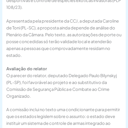
desportivas e controle de espécies exóticas invasoras (PLP
108/23).
Apresentada pela presidente da CCJ, a deputada Caroline
de Toni (PL-SC), a proposta ainda depende de análise do
Plenário da Câmara. Pelo texto, as autorizações de porte ou
posse concedidas só terão validade local e atenderão
apenas a pessoas que comprovadamente residam no
estado.
Avaliação do relator
O parecer do relator, deputado Delegado Paulo Bilynskyj
(PL-SP), foi favorável ao projeto e ao
substitutivo
da
Comissão de Segurança Pública e Combate ao Crime
Organizado.
A comissão inclui no texto uma condicionante para permitir
que os estados legislem sobre o assunto: o estado deve
instituir um sistema de controle de armas integrado ao