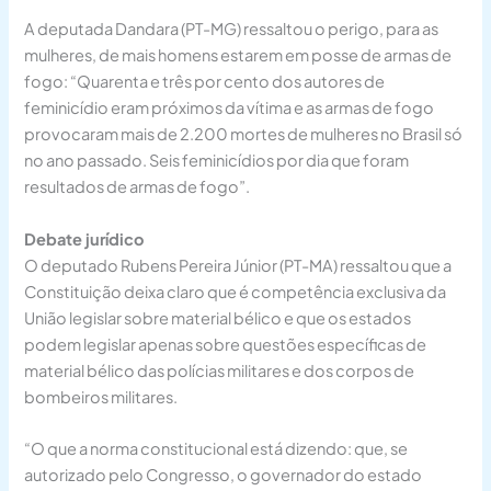
A deputada Dandara (PT-MG) ressaltou o perigo, para as
mulheres, de mais homens estarem em posse de armas de
fogo: “Quarenta e três por cento dos autores de
feminicídio eram próximos da vítima e as armas de fogo
provocaram mais de 2.200 mortes de mulheres no Brasil só
no ano passado. Seis feminicídios por dia que foram
resultados de armas de fogo”.
Debate jurídico
O deputado Rubens Pereira Júnior (PT-MA) ressaltou que a
Constituição deixa claro que é competência exclusiva da
União legislar sobre material bélico e que os estados
podem legislar apenas sobre questões específicas de
material bélico das polícias militares e dos corpos de
bombeiros militares.
“O que a norma constitucional está dizendo: que, se
autorizado pelo Congresso, o governador do estado