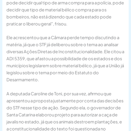
pode decidir qual tipo de arma compra para a polícia, pode
decidir que tipo de material bélico compra para os
bombeiros, não está dizendo que cada estado pode
praticar o liberou geral”, frisou.
Ele acrescentou que a Câmara perde tempo discutindo a
matéria, já que o STF já deliberou sobre o tema ao analisar
diversas Ações Diretas de Inconstitucionalidade. Ele citou a
ADI 5359, que afastou a possibilidade de os estados e dos
municípios legislarem sobre material bélico, já que a União já
legislou sobre o tema por meio do Estatuto do
Desarmamento.
A deputada Caroline de Toni, por sua vez, afirmou que
apresentou a proposta justamente por conta das decisões
do STF nesse tipo de ação. Segundo ela, o governador de
Santa Catarina elaborou projeto para autorizar a caça de
javalis no estado, já que os animais destroem plantações, e
a constitucionalidade do texto foi questionada no