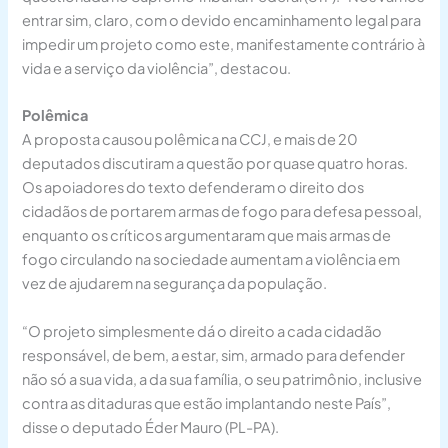
entrar sim, claro, com o devido encaminhamento legal para
impedir um projeto como este, manifestamente contrário à
vida e a serviço da violência”, destacou.
Polêmica
A proposta causou polêmica na CCJ, e mais de 20
deputados discutiram a questão por quase quatro horas.
Os apoiadores do texto defenderam o direito dos
cidadãos de portarem armas de fogo para defesa pessoal,
enquanto os críticos argumentaram que mais armas de
fogo circulando na sociedade aumentam a violência em
vez de ajudarem na segurança da população.
“O projeto simplesmente dá o direito a cada cidadão
responsável, de bem, a estar, sim, armado para defender
não só a sua vida, a da sua família, o seu patrimônio, inclusive
contra as ditaduras que estão implantando neste País”,
disse o deputado Éder Mauro (PL-PA).