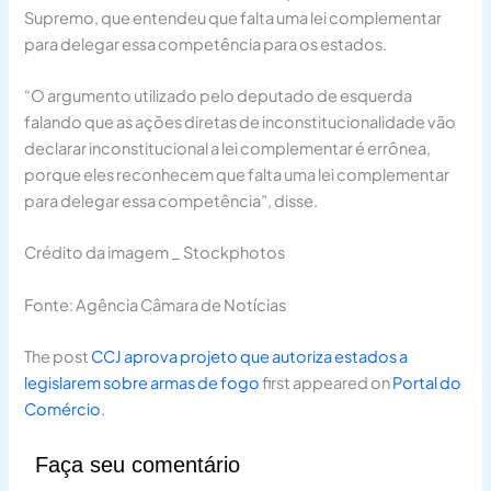
Supremo, que entendeu que falta uma lei complementar
para delegar essa competência para os estados.
“O argumento utilizado pelo deputado de esquerda
falando que as ações diretas de inconstitucionalidade vão
declarar inconstitucional a lei complementar é errônea,
porque eles reconhecem que falta uma lei complementar
para delegar essa competência”, disse.
Crédito da imagem _ Stockphotos
Fonte: Agência Câmara de Notícias
The post
CCJ aprova projeto que autoriza estados a
legislarem sobre armas de fogo
first appeared on
Portal do
Comércio
.
Faça seu comentário