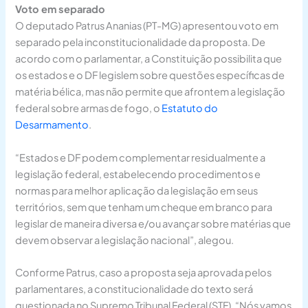
Voto em separado
O deputado Patrus Ananias (PT-MG) apresentou
voto em
separado
pela inconstitucionalidade da proposta. De
acordo com o parlamentar, a Constituição possibilita que
os estados e o DF legislem sobre questões específicas de
matéria bélica, mas não permite que afrontem a legislação
federal sobre armas de fogo, o
Estatuto do
Desarmamento
.
“Estados e DF podem complementar residualmente a
legislação federal, estabelecendo procedimentos e
normas para melhor aplicação da legislação em seus
territórios, sem que tenham um cheque em branco para
legislar de maneira diversa e/ou avançar sobre matérias que
devem observar a legislação nacional”, alegou.
Conforme Patrus, caso a proposta seja aprovada pelos
parlamentares, a constitucionalidade do texto será
questionada no Supremo Tribunal Federal (STF). “Nós vamos