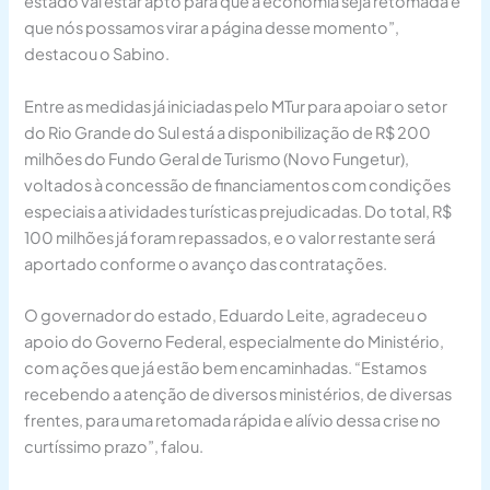
estado vai estar apto para que a economia seja retomada e
que nós possamos virar a página desse momento”,
destacou o Sabino.
Entre as medidas já iniciadas pelo MTur para apoiar o setor
do Rio Grande do Sul está a disponibilização de R$ 200
milhões do Fundo Geral de Turismo (Novo Fungetur),
voltados à concessão de financiamentos com condições
especiais a atividades turísticas prejudicadas. Do total, R$
100 milhões já foram repassados, e o valor restante será
aportado conforme o avanço das contratações.
O governador do estado, Eduardo Leite, agradeceu o
apoio do Governo Federal, especialmente do Ministério,
com ações que já estão bem encaminhadas. “Estamos
recebendo a atenção de diversos ministérios, de diversas
frentes, para uma retomada rápida e alívio dessa crise no
curtíssimo prazo”, falou.