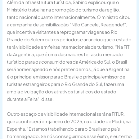
Além da infraestrutura turística, Sabino explicou que o
Ministério trabalha na promoção do turismo da região,
tanto nacional quanto internacionalmente. O ministro citou
a campanha de sensibilização “Não Cancele, Reagende!”,
que incentiva visitantes a reprogramar viagens ao Rio
Grande do Sul em outros períodos e anunciou que o estado
terá visibilidade em feiras internacionais de turismo. “Na FIT
da Argentina, que é uma das maiores feiras do mercado
turístico para os consumidores da América do Sul, o Brasil
será homenageado e nós pretendemos, já que a Argentina
é o principal emissor para o Brasil e o principal emissor de
turistas estrangeiros para o Rio Grande do Sul, fazer uma
ampla divulgação dos atrativos turísticos do estado
durante a Feira”, disse.
Outro espaço de visibilidade internacional será na FITUR,
que acontecerá em janeiro de 2025, na cidade de Madri, na
Espanha. “Estamos trabalhando para o Brasil ser o país
homenageado. Se nós conseguirmos esse êxito, e eu tenho