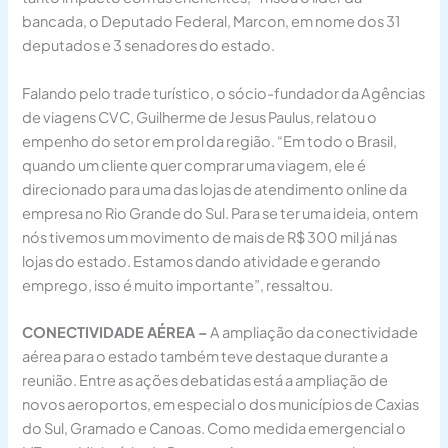
bancada, o Deputado Federal, Marcon, em nome dos 31
deputados e 3 senadores do estado.
Falando pelo trade turístico, o sócio-fundador da Agências
de viagens CVC, Guilherme de Jesus Paulus, relatou o
empenho do setor em prol da região. “Em todo o Brasil,
quando um cliente quer comprar uma viagem, ele é
direcionado para uma das lojas de atendimento online da
empresa no Rio Grande do Sul. Para se ter uma ideia, ontem
nós tivemos um movimento de mais de R$ 300 mil já nas
lojas do estado. Estamos dando atividade e gerando
emprego, isso é muito importante”, ressaltou.
CONECTIVIDADE AÉREA –
A ampliação da conectividade
aérea para o estado também teve destaque durante a
reunião. Entre as ações debatidas está a ampliação de
novos aeroportos, em especial o dos municípios de Caxias
do Sul, Gramado e Canoas. Como medida emergencial o