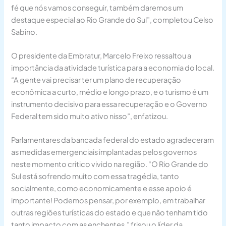
fé que nós vamos conseguir, também daremos um
destaque especial ao Rio Grande do Sul”, completou Celso
Sabino.
O presidente da Embratur, Marcelo Freixo ressaltou a
importância da atividade turística para a economia do local.
“A gente vai precisar ter um plano de recuperação
econômica a curto, médio e longo prazo, e o turismo é um
instrumento decisivo para essa recuperação e o Governo
Federal tem sido muito ativo nisso”, enfatizou.
Parlamentares da bancada federal do estado agradeceram
as medidas emergenciais implantadas pelos governos
neste momento critico vivido na região. “O Rio Grande do
Sul está sofrendo muito com essa tragédia, tanto
socialmente, como economicamente e esse apoio é
importante! Podemos pensar, por exemplo, em trabalhar
outras regiões turísticas do estado e que não tenham tido
tanto impacto com as enchentes,” frisou o líder da