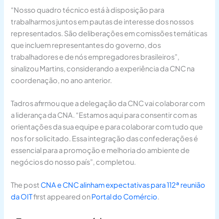
“Nosso quadro técnico está à disposição para
trabalharmos juntos em pautas de interesse dos nossos
representados. São deliberações em comissões temáticas
que incluem representantes do governo, dos
trabalhadores e de nós empregadores brasileiros”,
sinalizou Martins, considerando a experiência da CNC na
coordenação, no ano anterior.
Tadros afirmou que a delegação da CNC vai colaborar com
a liderança da CNA. “Estamos aqui para consentir com as
orientações da sua equipe e para colaborar com tudo que
nos for solicitado. Essa integração das confederações é
essencial para a promoção e melhoria do ambiente de
negócios do nosso país”, completou.
The post
CNA e CNC alinham expectativas para 112ª reunião
da OIT
first appeared on
Portal do Comércio
.