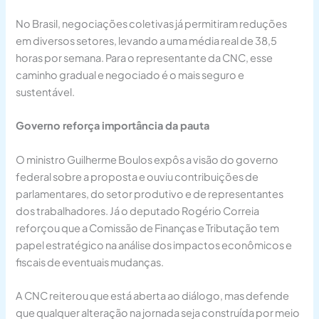
No Brasil, negociações coletivas já permitiram reduções
em diversos setores, levando a uma média real de 38,5
horas por semana. Para o representante da CNC, esse
caminho gradual e negociado é o mais seguro e
sustentável.
Governo reforça importância da pauta
O ministro Guilherme Boulos expôs a visão do governo
federal sobre a proposta e ouviu contribuições de
parlamentares, do setor produtivo e de representantes
dos trabalhadores. Já o deputado Rogério Correia
reforçou que a Comissão de Finanças e Tributação tem
papel estratégico na análise dos impactos econômicos e
fiscais de eventuais mudanças.
A CNC reiterou que está aberta ao diálogo, mas defende
que qualquer alteração na jornada seja construída por meio