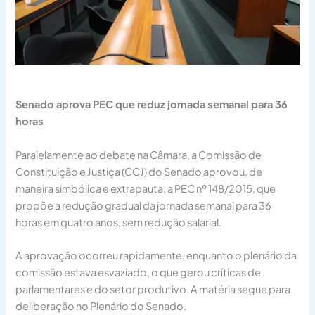
Senado aprova PEC que reduz jornada semanal para 36
horas
Paralelamente ao debate na Câmara, a Comissão de
Constituição e Justiça (CCJ) do Senado aprovou, de
maneira simbólica e extrapauta, a PEC nº 148/2015, que
propõe a redução gradual da jornada semanal para 36
horas em quatro anos, sem redução salarial.
A aprovação ocorreu rapidamente, enquanto o plenário da
comissão estava esvaziado, o que gerou críticas de
parlamentares e do setor produtivo. A matéria segue para
deliberação no Plenário do Senado.