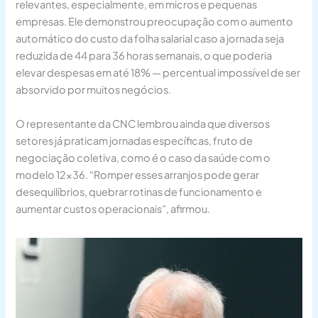
relevantes, especialmente, em micros e pequenas
empresas. Ele demonstrou preocupação com o aumento
automático do custo da folha salarial caso a jornada seja
reduzida de 44 para 36 horas semanais, o que poderia
elevar despesas em até 18% — percentual impossível de ser
absorvido por muitos negócios.
O representante da CNC lembrou ainda que diversos
setores já praticam jornadas específicas, fruto de
negociação coletiva, como é o caso da saúde com o
modelo 12×36. “Romper esses arranjos pode gerar
desequilíbrios, quebrar rotinas de funcionamento e
aumentar custos operacionais”, afirmou.