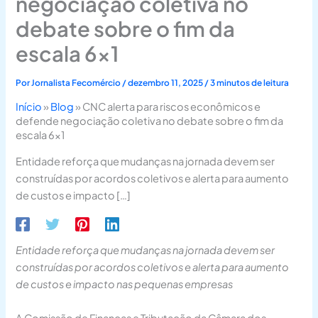
negociação coletiva no
debate sobre o fim da
escala 6×1
Por
Jornalista Fecomércio
/
dezembro 11, 2025
/
3 minutos de leitura
Início
»
Blog
»
CNC alerta para riscos econômicos e
defende negociação coletiva no debate sobre o fim da
escala 6×1
Entidade reforça que mudanças na jornada devem ser
construídas por acordos coletivos e alerta para aumento
de custos e impacto […]
Entidade reforça que mudanças na jornada devem ser
construídas por acordos coletivos e alerta para aumento
de custos e impacto nas pequenas empresas
A Comissão de Finanças e Tributação da Câmara dos