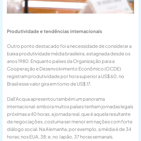
Produtividade e tendências internacionais
Outro ponto destacado foi a necessidade de considerar a
baixa produtividade média brasileira, estagnada desde os
anos 1980. Enquanto países da Organização para a
Cooperação e Desenvolvimento Econômico (OCDE)
registram produtividade por hora superior a US$ 60, no
Brasil esse valor gira em torno de US$ 17.
Dall’Acqua apresentou também um panorama
internacional: embora muitos países tenham jornadas legais
próximas a 40 horas, a jornada real, que é aquela resultante
de negociações, costuma ser menor em nações com forte
diálogo social. Na Alemanha, por exemplo, a média é de 34
horas; nos EUA, 38; e, no Japão, 37 horas semanais.