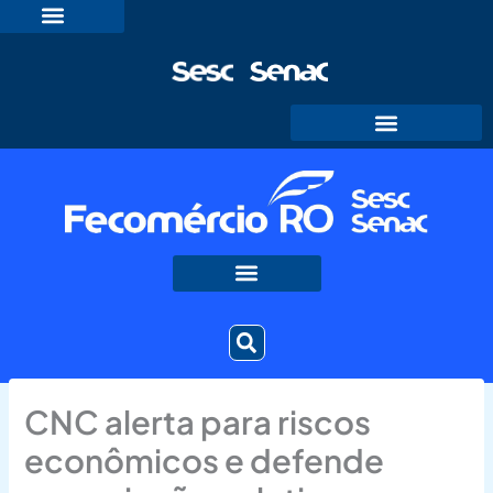
Ir
para
o
conteúdo
CNC alerta para riscos
econômicos e defende