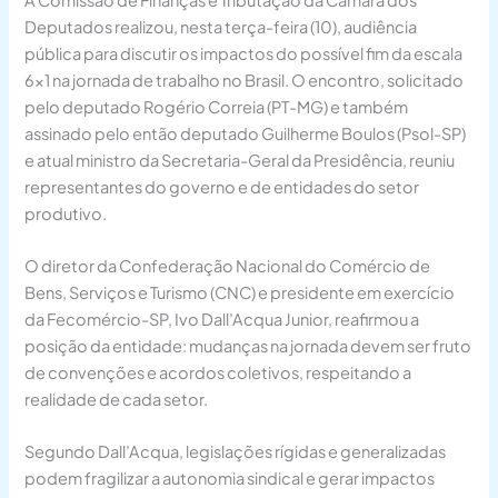
Deputados realizou, nesta terça-feira (10), audiência
pública para discutir os impactos do possível fim da escala
6×1 na jornada de trabalho no Brasil. O encontro, solicitado
pelo deputado Rogério Correia (PT-MG) e também
assinado pelo então deputado Guilherme Boulos (Psol-SP)
e atual ministro da Secretaria-Geral da Presidência, reuniu
representantes do governo e de entidades do setor
produtivo.
O diretor da Confederação Nacional do Comércio de
Bens, Serviços e Turismo (CNC) e presidente em exercício
da Fecomércio-SP, Ivo Dall’Acqua Junior, reafirmou a
posição da entidade: mudanças na jornada devem ser fruto
de convenções e acordos coletivos, respeitando a
realidade de cada setor.
Segundo Dall’Acqua, legislações rígidas e generalizadas
podem fragilizar a autonomia sindical e gerar impactos