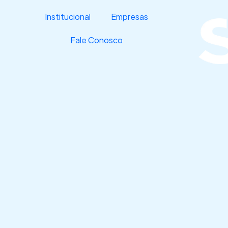
Ir
Institucional
Empresas
para
o
Fale Conosco
conteúdo