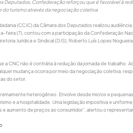
s Deputados, Confederação reforçou que é favorável à red
e do turismo através da negociação coletiva
dadania (CCJC) da Câmara dos Deputados realizou audiência pú
ça-feira (7), contou com a participação da Confederação Nac
retoria Jurídica e Sindical (DJS), Roberto Luís Lopes Noguei
 a CNC não é contrária à redução da jornada de trabalho. A
quer mudança ocorra por meio da negociação coletiva, respe
as do setor.
extremamente heterogêneo. Envolve desde micros e pequenas
rismo e a hospitalidade. Uma legislação impositiva e uniform
e aumento de preços ao consumidor”, alertou o representa
o