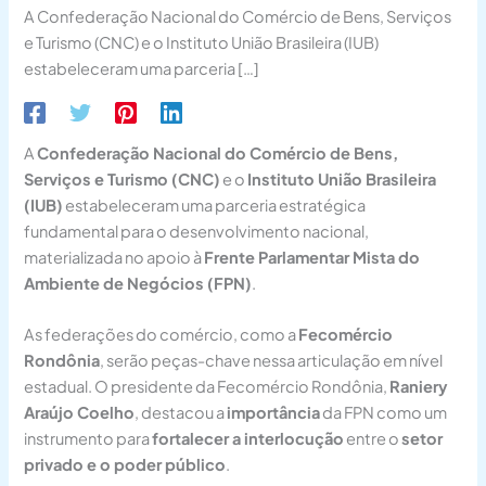
A Confederação Nacional do Comércio de Bens, Serviços
e Turismo (CNC) e o Instituto União Brasileira (IUB)
estabeleceram uma parceria […]
A
Confederação Nacional do Comércio de Bens,
Serviços e Turismo (CNC)
e o
Instituto União Brasileira
(IUB)
estabeleceram uma parceria estratégica
fundamental para o desenvolvimento nacional,
materializada no apoio à
Frente Parlamentar Mista do
Ambiente de Negócios (FPN)
.
As federações do comércio, como a
Fecomércio
Rondônia
, serão peças-chave nessa articulação em nível
estadual. O presidente da Fecomércio Rondônia,
Raniery
Araújo Coelho
, destacou a
importância
da FPN como um
instrumento para
fortalecer a interlocução
entre o
setor
privado e o poder público
.