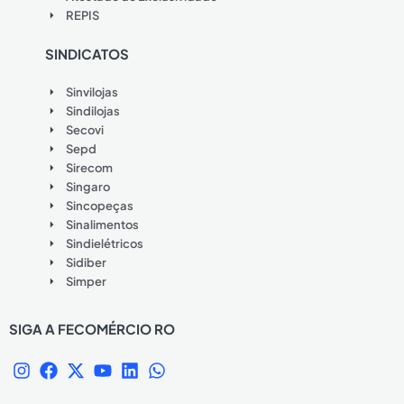
REPIS
SINDICATOS
Sinvilojas
Sindilojas
Secovi
Sepd
Sirecom
Singaro
Sincopeças
Sinalimentos
Sindielétricos
Sidiber
Simper
SIGA A FECOMÉRCIO RO
I
F
X
Y
L
W
n
a
-
o
i
h
s
c
t
u
n
a