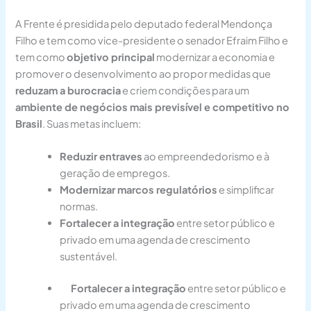
A Frente é presidida pelo deputado federal Mendonça
Filho e tem como vice-presidente o senador Efraim Filho e
tem como
objetivo principal
modernizar a economia e
promover o desenvolvimento ao propor medidas que
reduzam a burocracia
e criem condições para um
ambiente de negócios mais previsível e competitivo no
Brasil
. Suas metas incluem:
Reduzir entraves
ao empreendedorismo e à
geração de empregos.
Modernizar marcos regulatórios
e simplificar
normas.
Fortalecer a integração
entre setor público e
privado em uma agenda de crescimento
sustentável.
Fortalecer a integração
entre setor público e
privado em uma agenda de crescimento