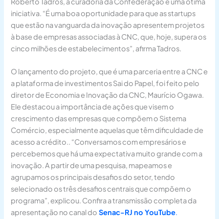
Roberto Tadros, a curadoria da Confederação é uma ótima
iniciativa. “É uma boa oportunidade para que as startups
que estão na vanguarda da inovação apresentem projetos
à base de empresas associadas à CNC, que, hoje, supera os
cinco milhões de estabelecimentos”, afirma Tadros.
O lançamento do projeto, que é uma parceria entre a CNC e
a plataforma de investimentos Sai do Papel, foi feito pelo
diretor de Economia e Inovação da CNC, Maurício Ogawa.
Ele destacou a importância de ações que visem o
crescimento das empresas que compõem o Sistema
Comércio, especialmente aquelas que têm dificuldade de
acesso a crédito.. “Conversamos com empresários e
percebemos que há uma expectativa muito grande com a
inovação. A partir de uma pesquisa, mapeamos e
agrupamos os principais desafios do setor, tendo
selecionado os três desafios centrais que compõem o
programa”, explicou. Confira a transmissão completa da
apresentação no canal do
Senac-RJ no YouTube
.