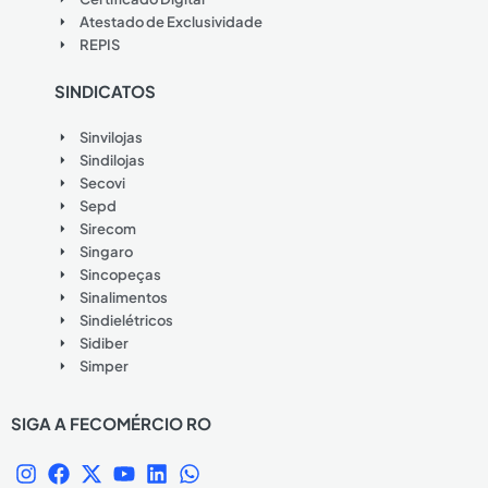
Atestado de Exclusividade
REPIS
SINDICATOS
Sinvilojas
Sindilojas
Secovi
Sepd
Sirecom
Singaro
Sincopeças
Sinalimentos
Sindielétricos
Sidiber
Simper
SIGA A FECOMÉRCIO RO
I
F
X
Y
L
W