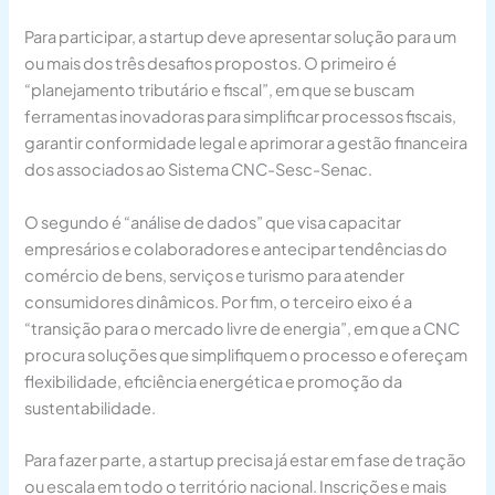
Para participar, a startup deve apresentar solução para um
ou mais dos três desafios propostos. O primeiro é
“planejamento tributário e fiscal”, em que se buscam
ferramentas inovadoras para simplificar processos fiscais,
garantir conformidade legal e aprimorar a gestão financeira
dos associados ao Sistema CNC-Sesc-Senac.
O segundo é “análise de dados” que visa capacitar
empresários e colaboradores e antecipar tendências do
comércio de bens, serviços e turismo para atender
consumidores dinâmicos. Por fim, o terceiro eixo é a
“transição para o mercado livre de energia”, em que a CNC
procura soluções que simplifiquem o processo e ofereçam
flexibilidade, eficiência energética e promoção da
sustentabilidade.
Para fazer parte, a startup precisa já estar em fase de tração
ou escala em todo o território nacional. Inscrições e mais