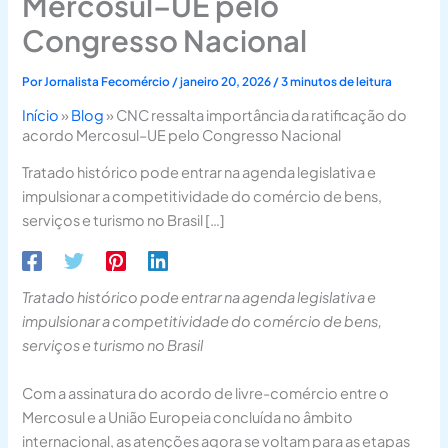
Mercosul–UE pelo
Congresso Nacional
Por
Jornalista Fecomércio
/
janeiro 20, 2026
/
3 minutos de leitura
Início
»
Blog
»
CNC ressalta importância da ratificação do
acordo Mercosul–UE pelo Congresso Nacional
Tratado histórico pode entrar na agenda legislativa e
impulsionar a competitividade do comércio de bens,
serviços e turismo no Brasil […]
Tratado histórico pode entrar na agenda legislativa e
impulsionar a competitividade do comércio de bens,
serviços e turismo no Brasil
Com a assinatura do acordo de livre-comércio entre o
Mercosul e a União Europeia concluída no âmbito
internacional, as atenções agora se voltam para as etapas