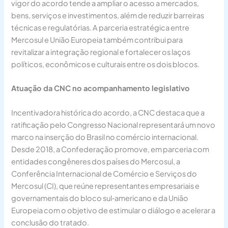
vigor do acordo tende a ampliar o acesso a mercados,
bens, serviços e investimentos, além de reduzir barreiras
técnicas e regulatórias. A parceria estratégica entre
Mercosul e União Europeia também contribui para
revitalizar a integração regional e fortalecer os laços
políticos, econômicos e culturais entre os dois blocos.
Atuação da CNC no acompanhamento legislativo
Incentivadora histórica do acordo, a CNC destaca que a
ratificação pelo Congresso Nacional representará um novo
marco na inserção do Brasil no comércio internacional.
Desde 2018, a Confederação promove, em parceria com
entidades congêneres dos países do Mercosul, a
Conferência Internacional de Comércio e Serviços do
Mercosul (CI), que reúne representantes empresariais e
governamentais do bloco sul‑americano e da União
Europeia com o objetivo de estimular o diálogo e acelerar a
conclusão do tratado.