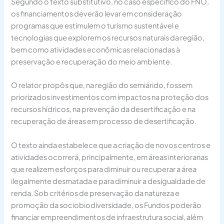
Segundo o texto substitutivo, no caso específico do FNO,
os financiamentos deverão levar em consideração
programas que estimulem o turismo sustentável e
tecnologias que explorem os recursos naturais da região,
bem como atividades econômicas relacionadas à
preservação e recuperação do meio ambiente.
O relator propôs que, na região do semiárido, fossem
priorizados investimentos com impactos na proteção dos
recursos hídricos, na prevenção da desertificação e na
recuperação de áreas em processo de desertificação.
O texto ainda estabelece que a criação de novos centros e
atividades ocorrerá, principalmente, em áreas interioranas
que realizem esforços para diminuir ou recuperar a área
ilegalmente desmatada e para diminuir a desigualdade de
renda. Sob critérios de preservação da natureza e
promoção da sociobiodiversidade, os Fundos poderão
financiar empreendimentos de infraestrutura social, além