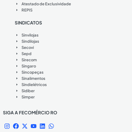
Atestado de Exclusividade
REPIS
SINDICATOS
Sinvilojas
Sindilojas
Secovi
Sepd
Sirecom
Singaro
Sincopeças
Sinalimentos
Sindielétricos
Sidiber
Simper
SIGA A FECOMÉRCIO RO
I
F
X
Y
L
W
n
a
-
o
i
h