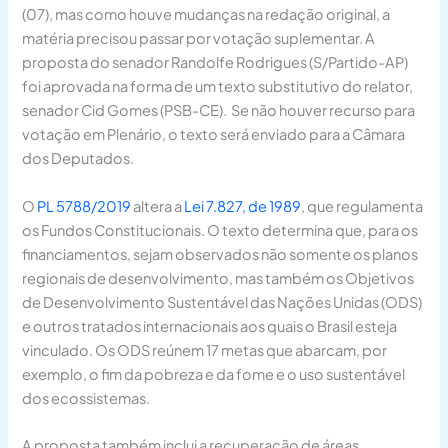
(07), mas como houve mudanças na redação original, a
matéria precisou passar por votação suplementar. A
proposta do senador Randolfe Rodrigues (S/Partido-AP)
foi aprovada na forma de um texto substitutivo do relator,
senador Cid Gomes (PSB-CE). Se não houver recurso para
votação em Plenário, o texto será enviado para a Câmara
dos Deputados.
O
PL 5788/2019
altera a
Lei 7.827, de 1989
, que regulamenta
os Fundos Constitucionais. O texto determina que, para os
financiamentos, sejam observados não somente os planos
regionais de desenvolvimento, mas também os Objetivos
de Desenvolvimento Sustentável das Nações Unidas (ODS)
e outros tratados internacionais aos quais o Brasil esteja
vinculado. Os ODS reúnem 17 metas que abarcam, por
exemplo, o fim da pobreza e da fome e o uso sustentável
dos ecossistemas.
A proposta também inclui a recuperação de áreas