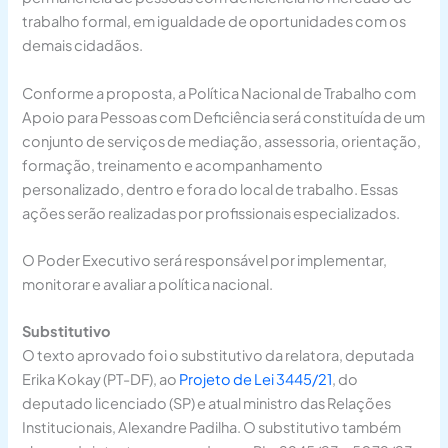
trabalho formal, em igualdade de oportunidades com os
demais cidadãos.
Conforme a proposta, a Política Nacional de Trabalho com
Apoio para Pessoas com Deficiência será constituída de um
conjunto de serviços de mediação, assessoria, orientação,
formação, treinamento e acompanhamento
personalizado, dentro e fora do local de trabalho. Essas
ações serão realizadas por profissionais especializados.
O Poder Executivo será responsável por implementar,
monitorar e avaliar a política nacional.
Substitutivo
O texto aprovado foi o
substitutivo
da relatora, deputada
Erika Kokay (PT-DF), ao
Projeto de Lei 3445/21
, do
deputado licenciado (SP) e atual ministro das Relações
Institucionais, Alexandre Padilha. O substitutivo também