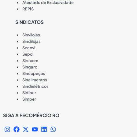
Atestado de Exclusividade
REPIS
SINDICATOS
Sinvilojas
Sindilojas
Secovi
Sepd
Sirecom
Singaro
Sincopeças
Sinalimentos
Sindielétricos
Sidiber
Simper
SIGA A FECOMÉRCIO RO
I
F
X
Y
L
W
n
a
-
o
i
h