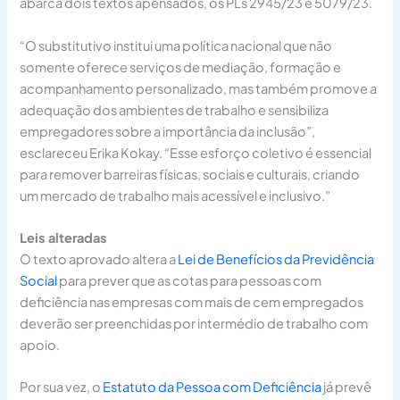
abarca dois textos
apensados
, os PLs 2945/23 e 5079/23.
“O substitutivo institui uma política nacional que não
somente oferece serviços de mediação, formação e
acompanhamento personalizado, mas também promove a
adequação dos ambientes de trabalho e sensibiliza
empregadores sobre a importância da inclusão”,
esclareceu Erika Kokay. “Esse esforço coletivo é essencial
para remover barreiras físicas, sociais e culturais, criando
um mercado de trabalho mais acessível e inclusivo.”
Leis alteradas
O texto aprovado altera a
Lei de Benefícios da Previdência
Social
para prever que as cotas para pessoas com
deficiência nas empresas com mais de cem empregados
deverão ser preenchidas por intermédio de trabalho com
apoio.
Por sua vez, o
Estatuto da Pessoa com Deficiência
já prevê