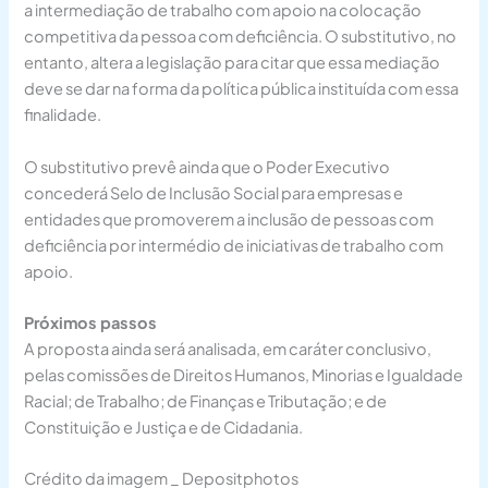
a intermediação de trabalho com apoio na colocação
competitiva da pessoa com deficiência. O substitutivo, no
entanto, altera a legislação para citar que essa mediação
deve se dar na forma da política pública instituída com essa
finalidade.
O substitutivo prevê ainda que o Poder Executivo
concederá Selo de Inclusão Social para empresas e
entidades que promoverem a inclusão de pessoas com
deficiência por intermédio de iniciativas de trabalho com
apoio.
Próximos passos
A proposta ainda será analisada, em
caráter conclusivo
,
pelas comissões de Direitos Humanos, Minorias e Igualdade
Racial; de Trabalho; de Finanças e Tributação; e de
Constituição e Justiça e de Cidadania.
Crédito da imagem _ Depositphotos