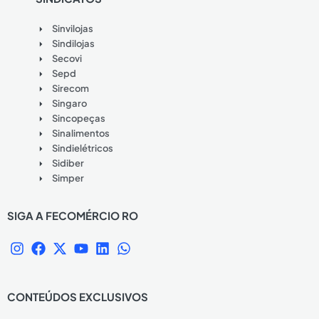
Sinvilojas
Sindilojas
Secovi
Sepd
Sirecom
Singaro
Sincopeças
Sinalimentos
Sindielétricos
Sidiber
Simper
SIGA A FECOMÉRCIO RO
I
F
X
Y
L
W
n
a
-
o
i
h
s
c
t
u
n
a
t
e
w
t
k
t
CONTEÚDOS EXCLUSIVOS
a
b
i
u
e
s
g
o
t
b
d
a