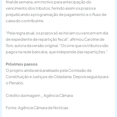
final de semana, em motivo para antecipação do
vencimento dos tributos, ferindo assim os prazos e
prejudicando a programação de pagamento e o fluxo de
caixa do contribuinte.
“Pela regra atual, os prazos só se iniciam ou vencem em dia
de expediente de repartição fiscal”, afirmou Caroline de
Toni, autora da versão original. “Ocorre que os tributos são
pagos na rede bancária, que independe das repartições.”
Próximos passos
O projeto ainda será analisado pela Comissão de
Constituição e Justiça e de Cidadania. Depois seguirá para
o Plenário.
Crédito da imagem _ Agência Câmara
Fonte: Agência Câmara de Notícias