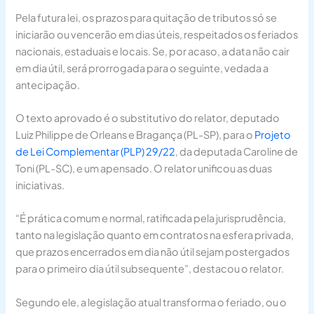
Pela futura lei, os prazos para quitação de tributos só se
iniciarão ou vencerão em dias úteis, respeitados os feriados
nacionais, estaduais e locais. Se, por acaso, a data não cair
em dia útil, será prorrogada para o seguinte, vedada a
antecipação.
O texto aprovado é o
substitutivo
do relator, deputado
Luiz Philippe de Orleans e Bragança (PL-SP), para o
Projeto
de Lei Complementar (PLP) 29/22
, da deputada Caroline de
Toni (PL-SC), e um
apensado
. O relator unificou as duas
iniciativas.
“É prática comum e normal, ratificada pela jurisprudência,
tanto na legislação quanto em contratos na esfera privada,
que prazos encerrados em dia não útil sejam postergados
para o primeiro dia útil subsequente”, destacou o relator.
Segundo ele, a legislação atual transforma o feriado, ou o