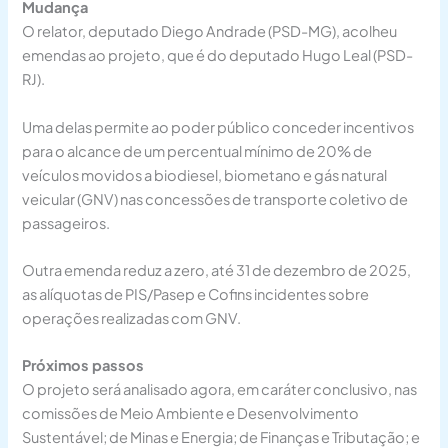
Mudança
O relator, deputado Diego Andrade (PSD-MG), acolheu
emendas ao projeto, que é do deputado Hugo Leal (PSD-
RJ).
Uma delas permite ao poder público conceder incentivos
para o alcance de um percentual mínimo de 20% de
veículos movidos a biodiesel, biometano e gás natural
veicular (GNV) nas concessões de transporte coletivo de
passageiros.
Outra emenda reduz a zero, até 31 de dezembro de 2025,
as alíquotas de PIS/Pasep e Cofins incidentes sobre
operações realizadas com GNV.
Próximos passos
O projeto será analisado agora, em caráter conclusivo, nas
comissões de Meio Ambiente e Desenvolvimento
Sustentável; de Minas e Energia; de Finanças e Tributação; e