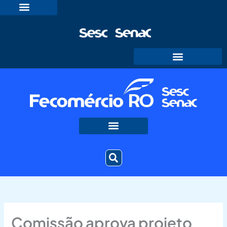
Ir
para
o
conteúdo
Comissão aprova projeto