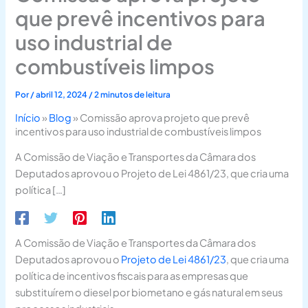
que prevê incentivos para
uso industrial de
combustíveis limpos
Por
/
abril 12, 2024
/
2 minutos de leitura
Início
»
Blog
»
Comissão aprova projeto que prevê
incentivos para uso industrial de combustíveis limpos
A Comissão de Viação e Transportes da Câmara dos
Deputados aprovou o Projeto de Lei 4861/23, que cria uma
política […]
A Comissão de Viação e Transportes da Câmara dos
Deputados aprovou o
Projeto de Lei 4861/23
, que cria uma
política de incentivos fiscais para as empresas que
substituírem o diesel por biometano e gás natural em seus