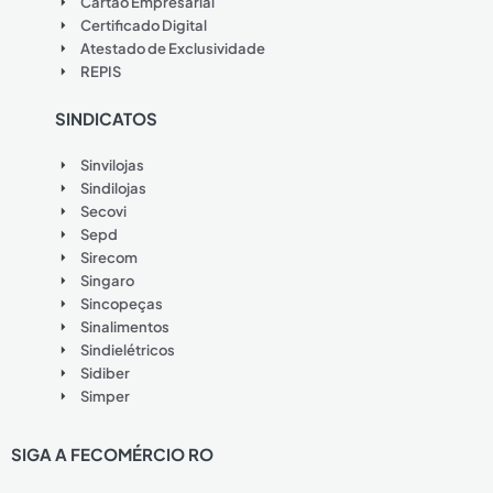
Cartão Empresarial
Certificado Digital
Atestado de Exclusividade
REPIS
SINDICATOS
Sinvilojas
Sindilojas
Secovi
Sepd
Sirecom
Singaro
Sincopeças
Sinalimentos
Sindielétricos
Sidiber
Simper
SIGA A FECOMÉRCIO RO