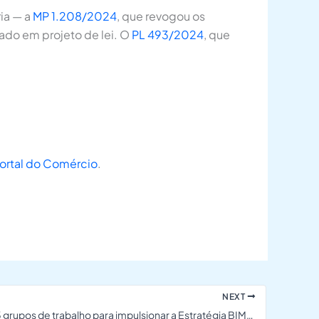
ia — a
MP 1.208/2024
, que revogou os
tado em projeto de lei. O
PL 493/2024
, que
ortal do Comércio
.
NEXT
Comitê cria 5 grupos de trabalho para impulsionar a Estratégia BIM-BR