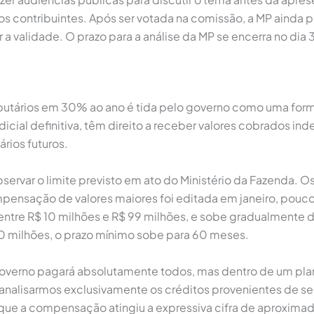
os contribuintes. Após ser votada na comissão, a MP ainda 
 validade. O prazo para a análise da MP se encerra no dia 
butários em 30% ao ano é tida pelo governo como uma form
udicial definitiva, têm direito a receber valores cobrados 
rios futuros.
ervar o limite previsto em ato do Ministério da Fazenda. Os
ompensação de valores maiores foi editada em janeiro, pouco
ntre R$ 10 milhões e R$ 99 milhões, e sobe gradualmente de
500 milhões, o prazo mínimo sobe para 60 meses.
 governo pagará absolutamente todos, mas dentro de um pla
o analisarmos exclusivamente os créditos provenientes de se
 que a compensação atingiu a expressiva cifra de aproxima