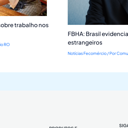
sobre trabalho nos
FBHA: Brasil evidencia
estrangeiros
io RO
Notícias Fecomércio
/ Por
Comun
SIG