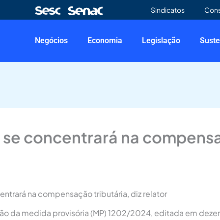
Sindicatos
Con
Negócios
Economia
Legislação
Suste
se concentrará na compensaçã
trará na compensação tributária, diz relator
missão da medida provisória (MP) 1202/2024, editada em de