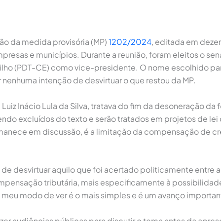
ssão da medida provisória (MP)
1202/2024
, editada em deze
esas e municípios. Durante a reunião, foram eleitos o se
lho (PDT-CE) como vice-presidente. O nome escolhido para
er nenhuma intenção de desvirtuar o que restou da MP.
iz Inácio Lula da Silva, tratava do fim da desoneração da 
endo excluídos do texto e serão tratados em projetos de lei
manece em discussão, é a limitação da compensação de cré
 de desvirtuar aquilo que foi acertado politicamente entre
compensação tributária, mais especificamente à possibil
o meu modo de ver é o mais simples e é um avanço importante
r audiências públicas para discutir o tema antes da apresen