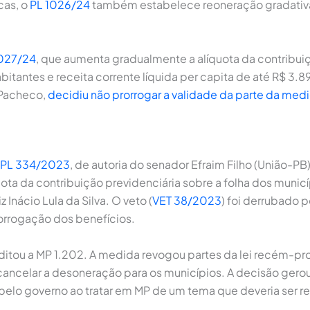
cas, o
PL 1026/24
também estabelece reoneração gradativa d
1027/24
, que aumenta gradualmente a alíquota da contribuiç
tantes e receita corrente líquida per capita de até R$ 3.8
 Pacheco,
decidiu não prorrogar a validade da parte da med
PL 334/2023
, de autoria do senador Efraim Filho (União-P
uota da contribuição previdenciária sobre a folha dos munic
 Inácio Lula da Silva. O veto (
VET 38/2023
) foi derrubado 
orrogação dos benefícios.
ditou a MP 1.202. A medida revogou partes da lei recém-p
 cancelar a desoneração para os municípios. A decisão ger
lo governo ao tratar em MP de um tema que deveria ser res