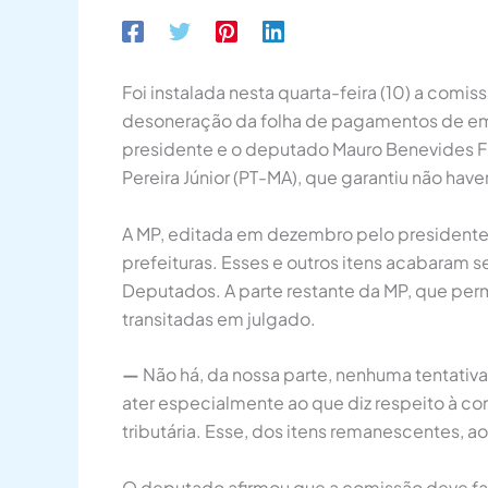
Foi instalada nesta quarta-feira (10) a comi
desoneração da folha de pagamentos de empr
presidente e o deputado Mauro Benevides Fi
Pereira Júnior (PT-MA), que garantiu não hav
A MP, editada em dezembro pelo presidente Lu
prefeituras. Esses e outros itens acabaram s
Deputados. A parte restante da MP, que per
transitadas em julgado.
—
Não há, da nossa parte, nenhuma tentativa
ater especialmente ao que diz respeito à 
tributária. Esse, dos itens remanescentes, a
O deputado afirmou que a comissão deve faze