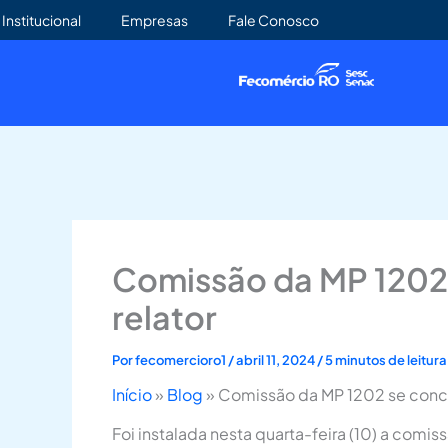
Ir
Institucional
Empresas
Fale Conosco
para
o
conteúdo
Comissão da MP 1202 
relator
Por
fecomercioro1
/
abril 11, 2024
/
5 minutos de leitura
Início
»
Blog
»
Comissão da MP 1202 se concen
Foi instalada nesta quarta-feira (10) a co