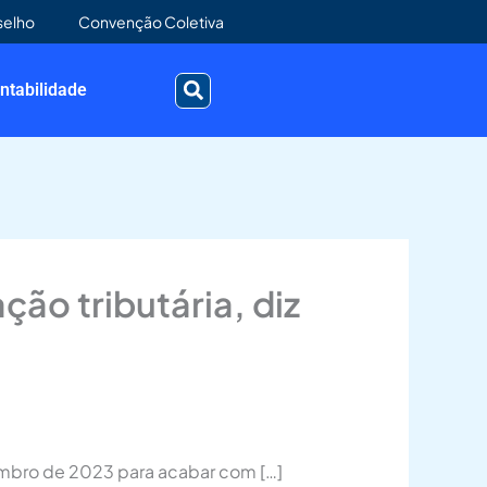
selho
Convenção Coletiva
ntabilidade
o tributária, diz
zembro de 2023 para acabar com […]