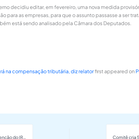
no decidiu editar, em fevereiro, uma nova medida provisór
ão para as empresas, para que o assunto passasse a ser tra
mbém está sendo analisado pela Câmara dos Deputados.
 na compensação tributária, diz relator
first appeared on
P
Aprovada urgência para projeto que reajusta faixa de isenção do IRPF