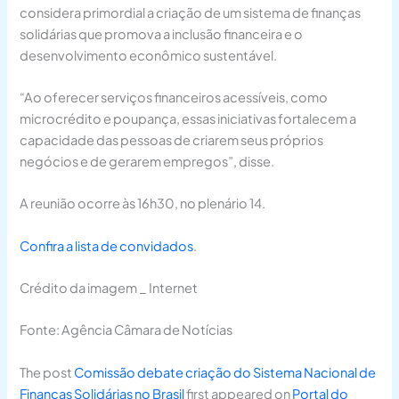
considera primordial a criação de um sistema de finanças
solidárias que promova a inclusão financeira e o
desenvolvimento econômico sustentável.
“Ao oferecer serviços financeiros acessíveis, como
microcrédito e poupança, essas iniciativas fortalecem a
capacidade das pessoas de criarem seus próprios
negócios e de gerarem empregos”, disse.
A reunião ocorre às 16h30, no plenário 14.
Confira a lista de convidados
.
Crédito da imagem _ Internet
Fonte: Agência Câmara de Notícias
The post
Comissão debate criação do Sistema Nacional de
Finanças Solidárias no Brasil
first appeared on
Portal do