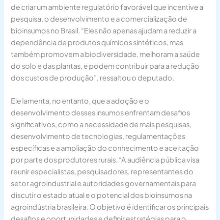
de criar um ambiente regulatório favorável que incentive a
pesquisa, o desenvolvimento e a comercialização de
bioinsumos no Brasil. “Eles não apenas ajudam a reduzir a
dependência de produtos químicos sintéticos, mas
também promovem a biodiversidade, melhoram a saúde
do solo e das plantas, e podem contribuir para a redução
dos custos de produção”, ressaltou o deputado.
Ele lamenta, no entanto, que a adoção e o
desenvolvimento desses insumos enfrentam desafios
significativos, como a necessidade de mais pesquisas,
desenvolvimento de tecnologias, regulamentações
específicas e a ampliação do conhecimento e aceitação
por parte dos produtores rurais. “A audiência pública visa
reunir especialistas, pesquisadores, representantes do
setor agroindustrial e autoridades governamentais para
discutir o estado atual e o potencial dos bioinsumos na
agroindústria brasileira. O objetivo é identificar os principais
desafios e oportunidades e definir estratégias para o