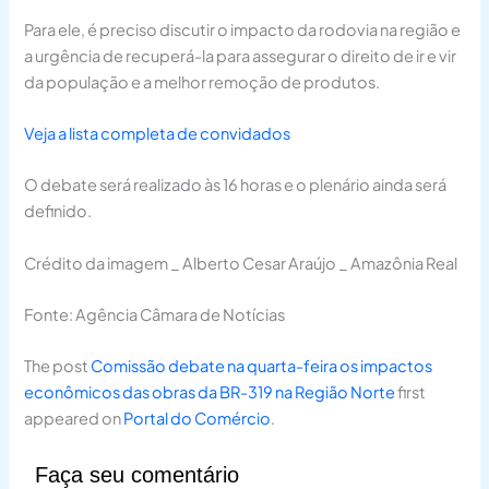
Para ele, é preciso discutir o impacto da rodovia na região e
a urgência de recuperá-la para assegurar o direito de ir e vir
da população e a melhor remoção de produtos.
Veja a lista completa de convidados
O debate será realizado às 16 horas e o plenário ainda será
definido.
Crédito da imagem _ Alberto Cesar Araújo _ Amazônia Real
Fonte: Agência Câmara de Notícias
The post
Comissão debate na quarta-feira os impactos
econômicos das obras da BR-319 na Região Norte
first
appeared on
Portal do Comércio
.
Faça seu comentário