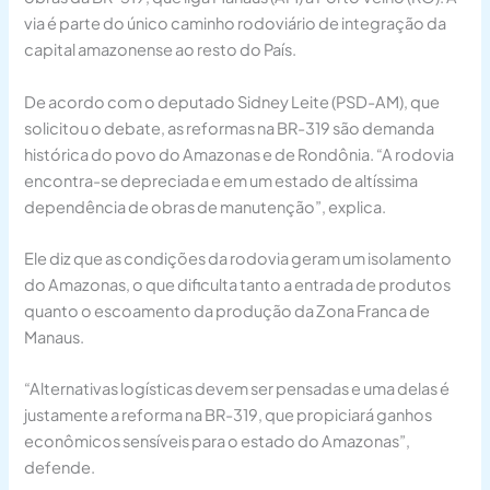
via é parte do único caminho rodoviário de integração da
capital amazonense ao resto do País.
De acordo com o deputado Sidney Leite (PSD-AM), que
solicitou o debate, as reformas na BR-319 são demanda
histórica do povo do Amazonas e de Rondônia. “A rodovia
encontra-se depreciada e em um estado de altíssima
dependência de obras de manutenção”, explica.
Ele diz que as condições da rodovia geram um isolamento
do Amazonas, o que dificulta tanto a entrada de produtos
quanto o escoamento da produção da Zona Franca de
Manaus.
“Alternativas logísticas devem ser pensadas e uma delas é
justamente a reforma na BR-319, que propiciará ganhos
econômicos sensíveis para o estado do Amazonas”,
defende.