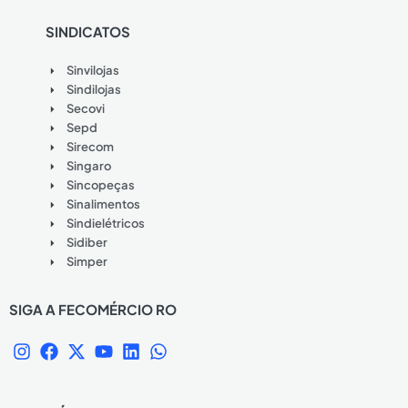
SINDICATOS
Sinvilojas
Sindilojas
Secovi
Sepd
Sirecom
Singaro
Sincopeças
Sinalimentos
Sindielétricos
Sidiber
Simper
SIGA A FECOMÉRCIO RO
I
F
X
Y
L
W
n
a
-
o
i
h
s
c
t
u
n
a
t
e
w
t
k
t