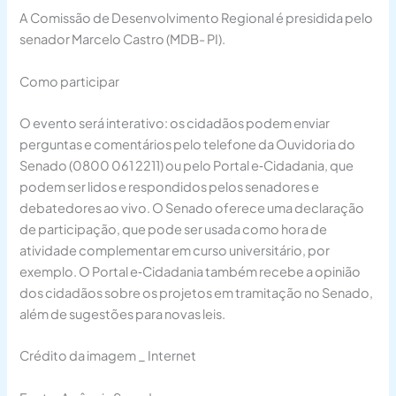
A Comissão de Desenvolvimento Regional é presidida pelo
senador Marcelo Castro (MDB- PI).
Como participar
O evento será interativo: os cidadãos podem enviar
perguntas e comentários pelo telefone da Ouvidoria do
Senado (0800 061 2211) ou pelo Portal e‑Cidadania, que
podem ser lidos e respondidos pelos senadores e
debatedores ao vivo. O Senado oferece uma declaração
de participação, que pode ser usada como hora de
atividade complementar em curso universitário, por
exemplo. O Portal e‑Cidadania também recebe a opinião
dos cidadãos sobre os projetos em tramitação no Senado,
além de sugestões para novas leis.
Crédito da imagem _ Internet