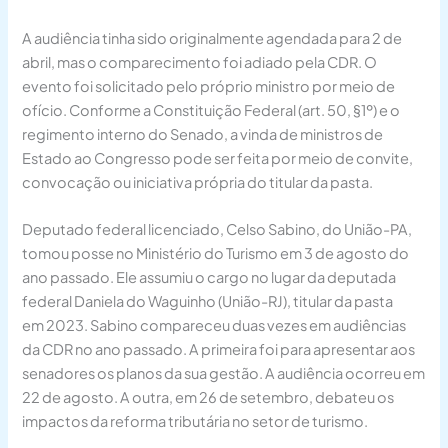
A audiência tinha sido originalmente agendada para 2 de
abril, mas o comparecimento foi adiado pela CDR. O
evento foi solicitado pelo próprio ministro por meio de
ofício. Conforme a Constituição Federal (art. 50, §1º) e o
regimento interno do Senado, a vinda de ministros de
Estado ao Congresso pode ser feita por meio de convite,
convocação ou iniciativa própria do titular da pasta.
Deputado federal licenciado, Celso Sabino, do União-PA,
tomou posse no Ministério do Turismo em 3 de agosto do
ano passado. Ele assumiu o cargo no lugar da deputada
federal Daniela do Waguinho (União-RJ), titular da pasta
em 2023. Sabino compareceu duas vezes em audiências
da CDR no ano passado. A primeira foi para apresentar aos
senadores os planos da sua gestão. A audiência ocorreu em
22 de agosto. A outra, em 26 de setembro, debateu os
impactos da reforma tributária no setor de turismo.