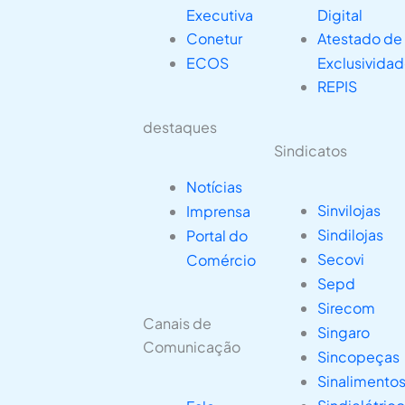
Executiva
Digital
Conetur
Atestado de
ECOS
Exclusivida
REPIS
destaques
Sindicatos
Notícias
Sinvilojas
Imprensa
Sindilojas
Portal do
Secovi
Comércio
Sepd
Sirecom
Canais de
Singaro
Comunicação
Sincopeças
Sinalimento