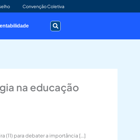
selho
Convenção Coletiva
entabilidade
ogia na educação
 (11) para debater a importância […]