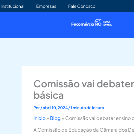
Ir
Institucional
Empresas
Fale Conosco
para
o
conteúdo
Comissão vai debater 
básica
Por
/
abril 10, 2024
/
1 minuto de leitura
Início
»
Blog
»
Comissão vai debater ensino d
A Comissão de Educação da Câmara dos Deputa