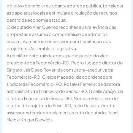
objetivo beneficiar estudantes da rede pública, fortalecer
as papelarias locais e estimular a circulação de recursos
dentro da economia estadual.
O deputado Alan Queiroz reconheceu a relevância das
propostas e assumiu o compromisso de adotar os
encaminhamentos necessários para tramitação dos
projetos na Assembleia Legislativa.
A reunião contou ainda com a participação do vice-
presidente da Fecomércio-RO, Pedro Jucá; do diretor do
Singaro, Jair Deep Rover; da consultora-executiva da
Fecomércio-RO, Cileide Macedo; da coordenadora
sindical da Fecomércio-RO, Rosalva Ferreira; da diretora
administrativa e financeira do Senac-RO, Giselle Araújo; da
diretora financeira do Senac-RO, Norman Veríssimo; do
diretor de projetos do Sesc-RO, João Daniel; além dos
assessores técnicos parlamentares do deputado, Yanni
Melo e Kruger Darwich.