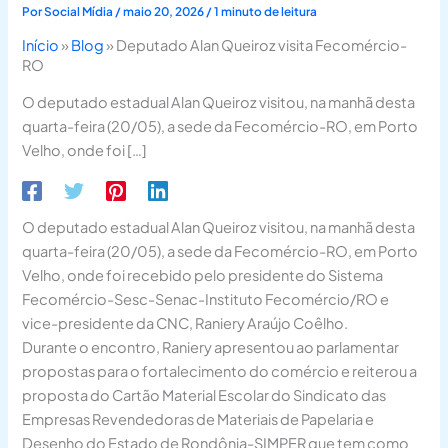
Por
Social Mídia
/
maio 20, 2026
/
1 minuto de leitura
Início
»
Blog
»
Deputado Alan Queiroz visita Fecomércio-
RO
O deputado estadual Alan Queiroz visitou, na manhã desta
quarta-feira (20/05), a sede da Fecomércio-RO, em Porto
Velho, onde foi […]
O deputado estadual Alan Queiroz visitou, na manhã desta
quarta-feira (20/05), a sede da Fecomércio-RO, em Porto
Velho, onde foi recebido pelo presidente do Sistema
Fecomércio-Sesc-Senac-Instituto Fecomércio/RO e
vice-presidente da CNC, Raniery Araújo Coêlho.
Durante o encontro, Raniery apresentou ao parlamentar
propostas para o fortalecimento do comércio e reiterou a
proposta do Cartão Material Escolar do Sindicato das
Empresas Revendedoras de Materiais de Papelaria e
Desenho do Estado de Rondônia-SIMPER que tem como