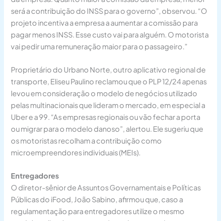
será a contribuição do INSS para o governo”, observou. “O
projeto incentiva a empresa a aumentar a comissão para
pagar menos INSS. Esse custo vai para alguém. O motorista
vai pedir uma remuneração maior para o passageiro.”
Proprietário do Urbano Norte, outro aplicativo regional de
transporte, Eliseu Paulino reclamou que o PLP 12/24 apenas
levou em consideração o modelo de negócios utilizado
pelas multinacionais que lideram o mercado, em especial a
Uber e a 99. “As empresas regionais ou vão fechar a porta
ou migrar para o modelo danoso”, alertou. Ele sugeriu que
os motoristas recolham a contribuição como
microempreendores individuais (MEIs).
Entregadores
O diretor-sênior de Assuntos Governamentais e Políticas
Públicas do iFood, João Sabino, afirmou que, caso a
regulamentação para entregadores utilize o mesmo