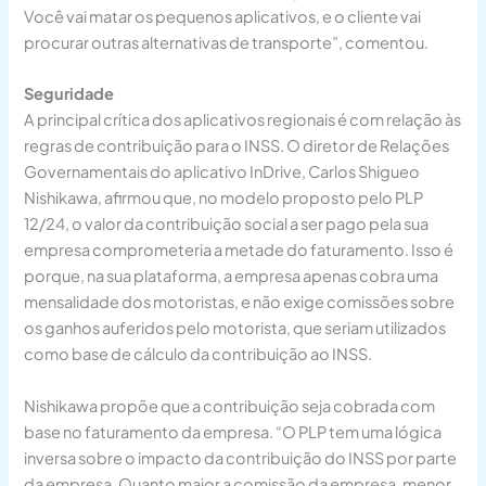
Você vai matar os pequenos aplicativos, e o cliente vai
procurar outras alternativas de transporte”, comentou.
Seguridade
A principal crítica dos aplicativos regionais é com relação às
regras de contribuição para o INSS. O diretor de Relações
Governamentais do aplicativo InDrive, Carlos Shigueo
Nishikawa, afirmou que, no modelo proposto pelo PLP
12/24, o valor da contribuição social a ser pago pela sua
empresa comprometeria a metade do faturamento. Isso é
porque, na sua plataforma, a empresa apenas cobra uma
mensalidade dos motoristas, e não exige comissões sobre
os ganhos auferidos pelo motorista, que seriam utilizados
como base de cálculo da contribuição ao INSS.
Nishikawa propõe que a contribuição seja cobrada com
base no faturamento da empresa. “O PLP tem uma lógica
inversa sobre o impacto da contribuição do INSS por parte
da empresa. Quanto maior a comissão da empresa, menor