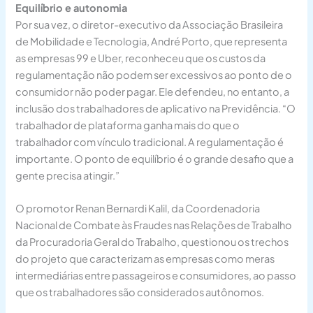
Equilíbrio e autonomia
Por sua vez, o diretor-executivo da Associação Brasileira
de Mobilidade e Tecnologia, André Porto, que representa
as empresas 99 e Uber, reconheceu que os custos da
regulamentação não podem ser excessivos ao ponto de o
consumidor não poder pagar. Ele defendeu, no entanto, a
inclusão dos trabalhadores de aplicativo na Previdência. “O
trabalhador de plataforma ganha mais do que o
trabalhador com vínculo tradicional. A regulamentação é
importante. O ponto de equilíbrio é o grande desafio que a
gente precisa atingir.”
O promotor Renan Bernardi Kalil, da Coordenadoria
Nacional de Combate às Fraudes nas Relações de Trabalho
da Procuradoria Geral do Trabalho, questionou os trechos
do projeto que caracterizam as empresas como meras
intermediárias entre passageiros e consumidores, ao passo
que os trabalhadores são considerados autônomos.