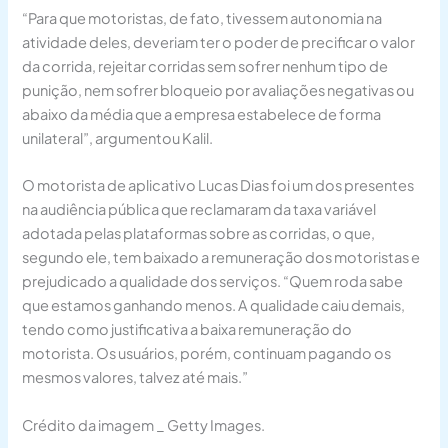
“Para que motoristas, de fato, tivessem autonomia na
atividade deles, deveriam ter o poder de precificar o valor
da corrida, rejeitar corridas sem sofrer nenhum tipo de
punição, nem sofrer bloqueio por avaliações negativas ou
abaixo da média que a empresa estabelece de forma
unilateral”, argumentou Kalil.
O motorista de aplicativo Lucas Dias foi um dos presentes
na audiência pública que reclamaram da taxa variável
adotada pelas plataformas sobre as corridas, o que,
segundo ele, tem baixado a remuneração dos motoristas e
prejudicado a qualidade dos serviços. “Quem roda sabe
que estamos ganhando menos. A qualidade caiu demais,
tendo como justificativa a baixa remuneração do
motorista. Os usuários, porém, continuam pagando os
mesmos valores, talvez até mais.”
Crédito da imagem _ Getty Images.