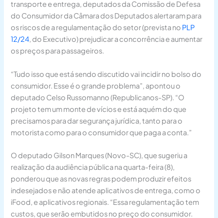
transporte e entrega, deputados da Comissão de Defesa
do Consumidor da Câmara dos Deputados alertaram para
os riscos de a regulamentação do setor (prevista no
PLP
12/24
, do Executivo) prejudicar a concorrência e aumentar
os preços para passageiros.
“Tudo isso que está sendo discutido vai incidir no bolso do
consumidor. Esse é o grande problema”, apontou o
deputado Celso Russomanno (Republicanos-SP). “O
projeto tem um monte de vícios e está aquém do que
precisamos para dar segurança jurídica, tanto para o
motorista como para o consumidor que paga a conta.”
O deputado Gilson Marques (Novo-SC), que sugeriu a
realização da audiência pública na quarta-feira (8),
ponderou que as novas regras podem produzir efeitos
indesejados e não atende aplicativos de entrega, como o
iFood, e aplicativos regionais. “Essa regulamentação tem
custos, que serão embutidos no preço do consumidor.