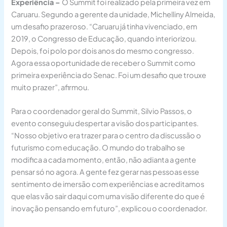
Experiência –
O Summit foi realizado pela primeira vez em
Caruaru. Segundo a gerente da unidade, Michelliny Almeida,
um desafio prazeroso. “Caruaru já tinha vivenciado, em
2019, o Congresso de Educação, quando interiorizou.
Depois, foi polo por dois anos do mesmo congresso.
Agora essa oportunidade de receber o Summit como
primeira experiência do Senac. Foi um desafio que trouxe
muito prazer”, afirmou.
Para o coordenador geral do Summit, Silvio Passos, o
evento conseguiu despertar a visão dos participantes.
“Nosso objetivo era trazer para o centro da discussão o
futurismo com educação. O mundo do trabalho se
modifica a cada momento, então, não adianta a gente
pensar só no agora. A gente fez gerar nas pessoas esse
sentimento de imersão com experiências e acreditamos
que elas vão sair daqui com uma visão diferente do que é
inovação pensando em futuro”, explicou o coordenador.