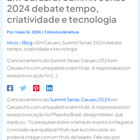
2024 debate tempo,
criatividade e tecnologia
Por
/
maio 16, 2024
/
3 minutos de leitura
Início
»
Blog
»
Em Caruaru, Summit Senac 2024 debate
tempo, criatividade e tecnologia
O encerramento do Summit Senac Caruaru 2024 em
Caruaru foi com uma palestra sem título. A responsável por
essa provocação foi […]
O encerramento do
Summit Senac Caruaru 2024
em
Caruaru foi com uma palestra sem título. A responsável por
essa provocação foi Phaedra Brasil, design thinker, que
explicou: “fui pesquisar sobre o tema do evento e cheguei a
conclusão que qualquer título que eu colocasse, eu
poderia chegar com um título defasado. Falo isso por