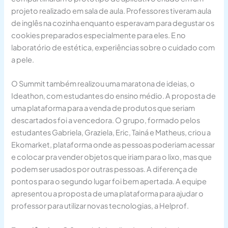
projeto realizado em sala de aula. Professores tiveram aula
de inglês na cozinha enquanto esperavam para degustar os
cookies preparados especialmente para eles. E no
laboratório de estética, experiências sobre o cuidado com
a pele.
O Summit também realizou uma maratona de ideias, o
Ideathon, com estudantes do ensino médio. A proposta de
uma plataforma para a venda de produtos que seriam
descartados foi a vencedora. O grupo, formado pelos
estudantes Gabriela, Graziela, Eric, Tainá e Matheus, criou a
Ekomarket, plataforma onde as pessoas poderiam acessar
e colocar pra vender objetos que iriam para o lixo, mas que
podem ser usados por outras pessoas. A diferença de
pontos para o segundo lugar foi bem apertada. A equipe
apresentou a proposta de uma plataforma para ajudar o
professor para utilizar novas tecnologias, a Helprof.