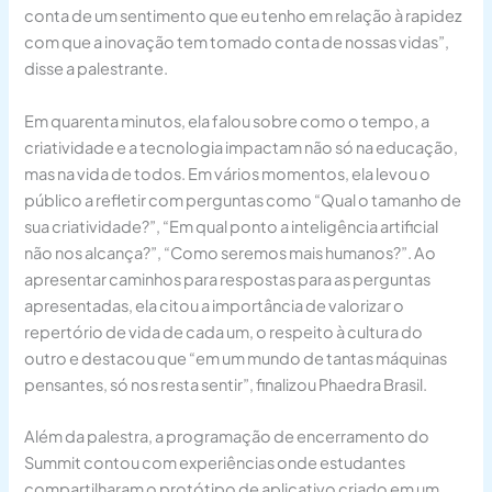
conta de um sentimento que eu tenho em relação à rapidez
com que a inovação tem tomado conta de nossas vidas”,
disse a palestrante.
Em quarenta minutos, ela falou sobre como o tempo, a
criatividade e a tecnologia impactam não só na educação,
mas na vida de todos. Em vários momentos, ela levou o
público a refletir com perguntas como “Qual o tamanho de
sua criatividade?”, “Em qual ponto a inteligência artificial
não nos alcança?”, “Como seremos mais humanos?”. Ao
apresentar caminhos para respostas para as perguntas
apresentadas, ela citou a importância de valorizar o
repertório de vida de cada um, o respeito à cultura do
outro e destacou que “em um mundo de tantas máquinas
pensantes, só nos resta sentir”, finalizou Phaedra Brasil.
Além da palestra, a programação de encerramento do
Summit contou com experiências onde estudantes
compartilharam o protótipo de aplicativo criado em um