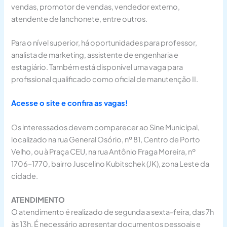
vendas, promotor de vendas, vendedor externo,
atendente de lanchonete, entre outros.
Para o nível superior, há oportunidades para professor,
analista de marketing, assistente de engenharia e
estagiário. Também está disponível uma vaga para
profissional qualificado como oficial de manutenção II.
Acesse o site e confira as vagas!
Os interessados devem comparecer ao Sine Municipal,
localizado na rua General Osório, nº 81, Centro de Porto
Velho, ou à Praça CEU, na rua Antônio Fraga Moreira, nº
1706–1770, bairro Juscelino Kubitschek (JK), zona Leste da
cidade.
ATENDIMENTO
O atendimento é realizado de segunda a sexta-feira, das 7h
às 13h. É necessário apresentar documentos pessoais e