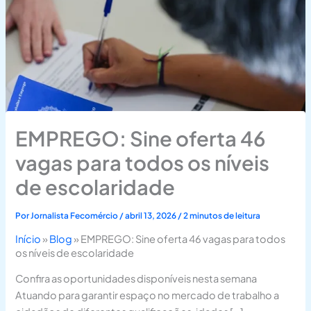
EMPREGO: Sine oferta 46
vagas para todos os níveis
de escolaridade
Por
Jornalista Fecomércio
/
abril 13, 2026
/
2 minutos de leitura
Início
»
Blog
»
EMPREGO: Sine oferta 46 vagas para todos
os níveis de escolaridade
Confira as oportunidades disponíveis nesta semana
Atuando para garantir espaço no mercado de trabalho a