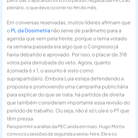
partir dali, ir ajustando os votos para a chegada das PECs ao
plenário, o que deve ocorrer no fim do mês.
Em conversas reservadas, muitos líderes afirmam que
o
PL da Dosimetria
não serve de parâmetro para a
agenda que vem pela frente, porque o tema votado
na semana passada era algo que o Congresso já
havia debatido e aprovado. Por isso, o placar de 318
votos pela derrubada do veto. Agora, quanto
à jornada 6 x 1, o assunto é visto como
suprapartidário. Embora Lula esteja defendendo a
proposta e promovendo uma campanha publicitária
para explicar do que se trata, há partidos de direita
que também consideram importante essa revisão do
período de trabalho. Ou seja, não é só Lula e o PT que
têm pressa.
Para permitir a análise da PEC ainda em maio, Hugo Motta
convocou sessões de segunda a sexta-feira. Ele e os