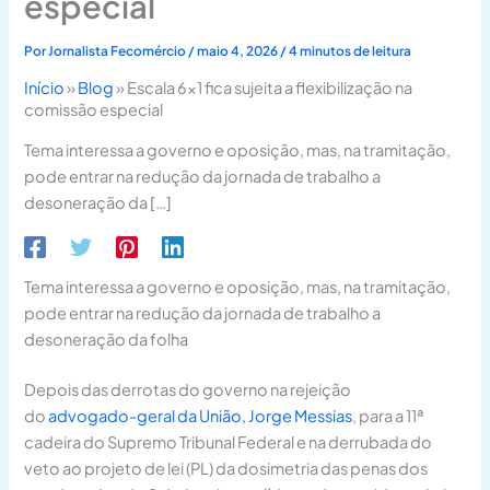
especial
Por
Jornalista Fecomércio
/
maio 4, 2026
/
4 minutos de leitura
Início
»
Blog
»
Escala 6×1 fica sujeita a flexibilização na
comissão especial
Tema interessa a governo e oposição, mas, na tramitação,
pode entrar na redução da jornada de trabalho a
desoneração da […]
Tema interessa a governo e oposição, mas, na tramitação,
pode entrar na redução da jornada de trabalho a
desoneração da folha
Depois das derrotas do governo na rejeição
do
advogado-geral da União, Jorge Messias
, para a 11ª
cadeira do Supremo Tribunal Federal e na derrubada do
veto ao projeto de lei (PL) da dosimetria das penas dos