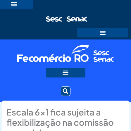
Ir
para
o
conteúdo
Escala 6×1 fica sujeita a
flexibilização na comissão