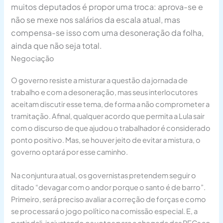
muitos deputados é propor uma troca: aprova-se e
não se mexe nos salários da escala atual, mas
compensa-se isso com uma desoneração da folha,
ainda que não seja total.
Negociação
O governo resiste a misturar a questão da jornada de
trabalho e com a desoneração, mas seus interlocutores
aceitam discutir esse tema, de forma a não comprometer a
tramitação. Afinal, qualquer acordo que permita a Lula sair
com o discurso de que ajudou o trabalhador é considerado
ponto positivo. Mas, se houver jeito de evitar a mistura, o
governo optará por esse caminho.
Na conjuntura atual, os governistas pretendem seguir o
ditado “devagar com o andor porque o santo é de barro”.
Primeiro, será preciso avaliar a correção de forças e como
se processará o jogo político na comissão especial. E, a