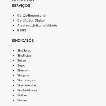
SERVIÇOS
Cartão Empresarial
Certificado Digital
Atestado de Exclusividade
REPIS
SINDICATOS
Sinvilojas
Sindilojas
Secovi
Sepd
Sirecom
Singaro
Sincopeças
Sinalimentos
Sindielétricos
Sidiber
Simper