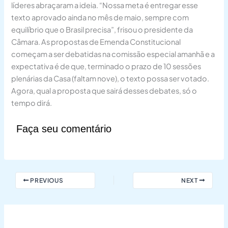
líderes abraçaram a ideia. “Nossa meta é entregar esse
texto aprovado ainda no mês de maio, sempre com
equilíbrio que o Brasil precisa”, frisou o presidente da
Câmara. As propostas de Emenda Constitucional
começam a ser debatidas na comissão especial amanhã e a
expectativa é de que, terminado o prazo de 10 sessões
plenárias da Casa (faltam nove), o texto possa ser votado.
Agora, qual a proposta que sairá desses debates, só o
tempo dirá.
Faça seu comentário
PREVIOUS
NEXT