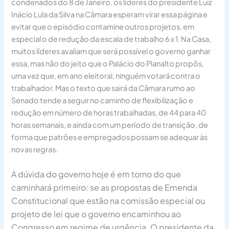
condenados do 8 de Janeiro, os líderes do presidente Luiz
Inácio Lula da Silva na Câmara esperam virar essa página e
evitar que o episódio contamine outros projetos, em
especial o de redução da escala de trabalho 6 x 1. Na Casa,
muitos líderes avaliam que será possível o governo ganhar
essa, mas não do jeito que o Palácio do Planalto propôs,
uma vez que, em ano eleitoral, ninguém votará contra o
trabalhador. Mas o texto que sairá da Câmara rumo ao
Senado tende a seguir no caminho de flexibilização e
redução em número de horas trabalhadas, de 44 para 40
horas semanais, e ainda com um período de transição, de
forma que patrões e empregados possam se adequar às
novas regras.
A dúvida do governo hoje é em torno do que
caminhará primeiro: se as propostas de Emenda
Constitucional que estão na comissão especial ou
projeto de lei que o governo encaminhou ao
Congresso em regime de urgência. O presidente da