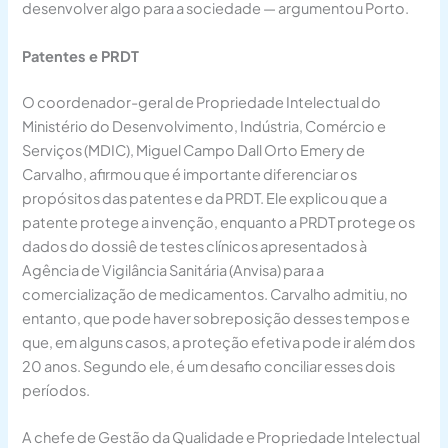
desenvolver algo para a sociedade — argumentou Porto.
Patentes e PRDT
O coordenador-geral de Propriedade Intelectual do
Ministério do Desenvolvimento, Indústria, Comércio e
Serviços (MDIC), Miguel Campo Dall Orto Emery de
Carvalho, afirmou que é importante diferenciar os
propósitos das patentes e da PRDT. Ele explicou que a
patente protege a invenção, enquanto a PRDT protege os
dados do dossiê de testes clínicos apresentados à
Agência de Vigilância Sanitária (Anvisa) para a
comercialização de medicamentos. Carvalho admitiu, no
entanto, que pode haver sobreposição desses tempos e
que, em alguns casos, a proteção efetiva pode ir além dos
20 anos. Segundo ele, é um desafio conciliar esses dois
períodos.
A chefe de Gestão da Qualidade e Propriedade Intelectual