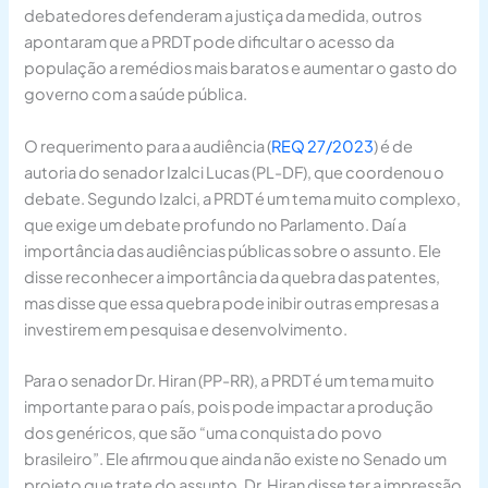
debatedores defenderam a justiça da medida, outros
apontaram que a PRDT pode dificultar o acesso da
população a remédios mais baratos e aumentar o gasto do
governo com a saúde pública.
O requerimento para a audiência (
REQ 27/2023
) é de
autoria do senador Izalci Lucas (PL-DF), que coordenou o
debate. Segundo Izalci, a PRDT é um tema muito complexo,
que exige um debate profundo no Parlamento. Daí a
importância das audiências públicas sobre o assunto. Ele
disse reconhecer a importância da quebra das patentes,
mas disse que essa quebra pode inibir outras empresas a
investirem em pesquisa e desenvolvimento.
Para o senador Dr. Hiran (PP-RR), a PRDT é um tema muito
importante para o país, pois pode impactar a produção
dos genéricos, que são “uma conquista do povo
brasileiro”. Ele afirmou que ainda não existe no Senado um
projeto que trate do assunto. Dr. Hiran disse ter a impressão