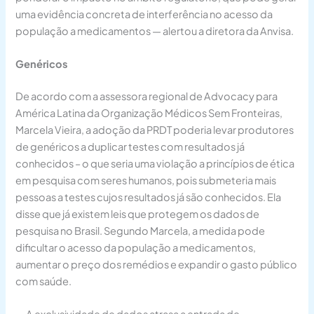
uma evidência concreta de interferência no acesso da
população a medicamentos — alertou a diretora da Anvisa.
Genéricos
De acordo com a assessora regional de Advocacy para
América Latina da Organização Médicos Sem Fronteiras,
Marcela Vieira, a adoção da PRDT poderia levar produtores
de genéricos a duplicar testes com resultados já
conhecidos – o que seria uma violação a princípios de ética
em pesquisa com seres humanos, pois submeteria mais
pessoas a testes cujos resultados já são conhecidos. Ela
disse que já existem leis que protegem os dados de
pesquisa no Brasil. Segundo Marcela, a medida pode
dificultar o acesso da população a medicamentos,
aumentar o preço dos remédios e expandir o gasto público
com saúde.