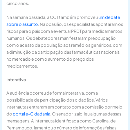
cinco anos.
Na semana passada, a CCT também promoveu
um debate
sobre o assunto
. Na ocasião, os especialistas apontaram os
riscos para o país com a eventual PRDT para medicamentos
humanos. Os debatedores manifestaram preocupação
com o acesso da população aos remédios genéricos, com
a diminuição da participação das farmacêuticas nacionais
no mercado e com o aumento do preço dos
medicamentos.
Interativa
A audiência ocorreu de forma interativa, com a
possibilidade de participação dos cidadãos. Vários
internautas entraram em contato com a comissão por meio
do
portal e-Cidadania
. O senador Izalci leu algumas dessas
mensagens. A internauta identificada como Carolina, de
Pernambuco, lamentou o número de informações falsas