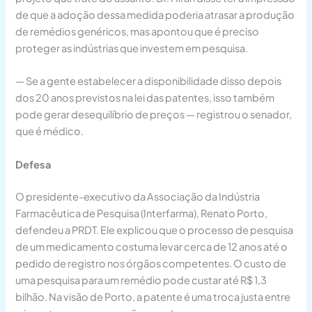
de que a adoção dessa medida poderia atrasar a produção
de remédios genéricos, mas apontou que é preciso
proteger as indústrias que investem em pesquisa.
— Se a gente estabelecer a disponibilidade disso depois
dos 20 anos previstos na lei das patentes, isso também
pode gerar desequilíbrio de preços — registrou o senador,
que é médico.
Defesa
O presidente-executivo da Associação da Indústria
Farmacêutica de Pesquisa (Interfarma), Renato Porto,
defendeu a PRDT. Ele explicou que o processo de pesquisa
de um medicamento costuma levar cerca de 12 anos até o
pedido de registro nos órgãos competentes. O custo de
uma pesquisa para um remédio pode custar até R$ 1,3
bilhão. Na visão de Porto, a patente é uma troca justa entre