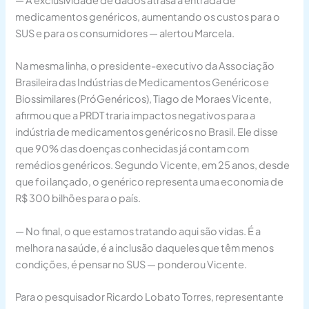
— A exclusividade de dados atrasa a entrada de
medicamentos genéricos, aumentando os custos para o
SUS e para os consumidores — alertou Marcela.
Na mesma linha, o presidente-executivo da Associação
Brasileira das Indústrias de Medicamentos Genéricos e
Biossimilares (PróGenéricos), Tiago de Moraes Vicente,
afirmou que a PRDT traria impactos negativos para a
indústria de medicamentos genéricos no Brasil. Ele disse
que 90% das doenças conhecidas já contam com
remédios genéricos. Segundo Vicente, em 25 anos, desde
que foi lançado, o genérico representa uma economia de
R$ 300 bilhões para o país.
— No final, o que estamos tratando aqui são vidas. É a
melhora na saúde, é a inclusão daqueles que têm menos
condições, é pensar no SUS — ponderou Vicente.
Para o pesquisador Ricardo Lobato Torres, representante