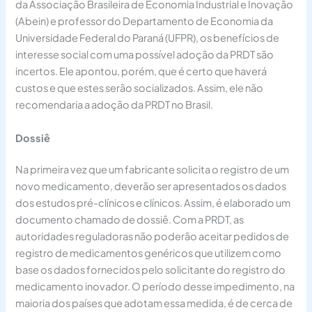
da Associação Brasileira de Economia Industrial e Inovação
(Abein) e professor do Departamento de Economia da
Universidade Federal do Paraná (UFPR), os benefícios de
interesse social com uma possível adoção da PRDT são
incertos. Ele apontou, porém, que é certo que haverá
custos e que estes serão socializados. Assim, ele não
recomendaria a adoção da PRDT no Brasil.
Dossiê
Na primeira vez que um fabricante solicita o registro de um
novo medicamento, deverão ser apresentados os dados
dos estudos pré-clínicos e clínicos. Assim, é elaborado um
documento chamado de dossiê. Com a PRDT, as
autoridades reguladoras não poderão aceitar pedidos de
registro de medicamentos genéricos que utilizem como
base os dados fornecidos pelo solicitante do registro do
medicamento inovador. O período desse impedimento, na
maioria dos países que adotam essa medida, é de cerca de