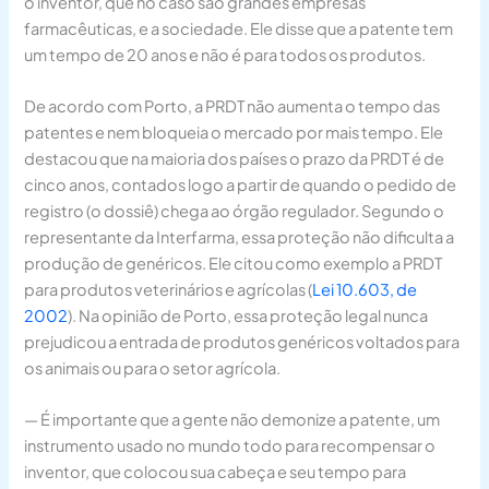
o inventor, que no caso são grandes empresas
farmacêuticas, e a sociedade. Ele disse que a patente tem
um tempo de 20 anos e não é para todos os produtos.
De acordo com Porto, a PRDT não aumenta o tempo das
patentes e nem bloqueia o mercado por mais tempo. Ele
destacou que na maioria dos países o prazo da PRDT é de
cinco anos, contados logo a partir de quando o pedido de
registro (o dossiê) chega ao órgão regulador. Segundo o
representante da Interfarma, essa proteção não dificulta a
produção de genéricos. Ele citou como exemplo a PRDT
para produtos veterinários e agrícolas (
Lei 10.603, de
2002
). Na opinião de Porto, essa proteção legal nunca
prejudicou a entrada de produtos genéricos voltados para
os animais ou para o setor agrícola.
— É importante que a gente não demonize a patente, um
instrumento usado no mundo todo para recompensar o
inventor, que colocou sua cabeça e seu tempo para