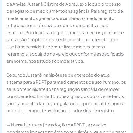
da Anvisa, Jussanã Cristina de Abreu, explicou o processo
de registro de medicamentos na agência. Para registro de
medicamentos genéricos e similares, o medicamento
referência em si é utilizado como comparativo nos
estudos. Por definição legal, os medicamentos genérico e
similar são “cópias” dos medicamentos referência – por
isso há necessidade de se utilizar o medicamento
referência, adquirido no varejo ou conforme especificado
em norma, nos estudos comparativos.
Segundo Jussanã, na hipótese de alteração do atual
sistema para a PDRT para medicamentos de uso humano, os
seus potenciais efeitos na regulação sanitária devem ser
considerados. Ela alertou que alguns dos possíveis efeitos
são o aumento da carga regulatória, o potencial de litígios e
um maior tempo de avaliação dos dossiês de registro.
— Nessa hipótese [de adoção da PRDT], é preciso
ponderar o impacto no âmbito regulatório, que pode gerar