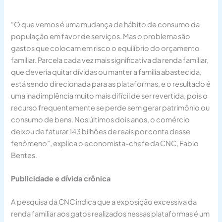
“O que vemos é uma mudança de hábito de consumo da
população em favor de serviços. Mas o problema são
gastos que colocam em risco o equilíbrio do orçamento
familiar. Parcela cada vez mais significativa da renda familiar,
que deveria quitar dívidas ou manter a família abastecida,
está sendo direcionada para as plataformas, e o resultado é
uma inadimplência muito mais difícil de ser revertida, pois o
recurso frequentemente se perde sem gerar patrimônio ou
consumo de bens. Nos últimos dois anos, o comércio
deixou de faturar 143 bilhões de reais por conta desse
fenômeno”, explica o economista-chefe da CNC, Fabio
Bentes.
Publicidade e dívida crônica
A pesquisa da CNC indica que a exposição excessiva da
renda familiar aos gatos realizados nessas plataformas é um