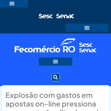
Ir
para
o
conteúdo
Explosão com gastos em
apostas on-line pressiona