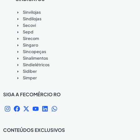
Sinvilojas
Sindilojas
Secovi
Sepd
Sirecom
Singaro
Sincopeças
Sinalimentos
Sindielétricos
Sidiber
Simper
SIGA A FECOMÉRCIO RO
I
F
X
Y
L
W
n
a
-
o
i
h
s
c
t
u
n
a
t
e
w
t
k
t
CONTEÚDOS EXCLUSIVOS
a
b
i
u
e
s
g
o
t
b
d
a