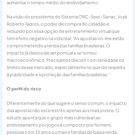
aumentar o tempo médio do endividamento.
Na visão do presidente do Sistema CNC-Sesc-Senac, José
Roberto Tadros, o poder de compra do cidadão é
reduzido por essa opção de entretenimento virtual que
tem efeito negativo na vida real: “As apostas on-line estão
comprometendo a renda das famílias brasileiras. O
impacto já deixou de ser pontual e se tornou
macroeconômico. Precisamos discutir com seriedade os
limites desse mercado, especialmente no que diz respeito
à publicidade e à proteção das famílias brasileiras.”
O perfil do risco
Diferentemente do que sugere o senso comum, o impacto
das apostas não está restrito apenas aos mais jovens. O
estudo aponta que o grupo mais vulnerável ao
endividamento por jogos é composto por homens,
pessoas com 35 anos ou mais e famílias de baixa renda.