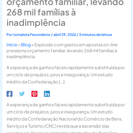
orçamento familiar, levando
268 mil famílias à
inadimplência
Por
Jornalista Fecomércio
/
abril 29, 2026
/
3 minutos de leitura
Início
»
Blog
»
Explosão com gastos em apostas on-line
pressiona orçamento familiar, levando 268 mil famílias à
inadimplência
A esperança de ganhos fáceis rapidamente substituída por
um ciclo de prejuízos, juros e insegurança. Um estudo
inédito da Confederação […]
A esperança de ganhos fáceis rapidamente substituída por
um ciclo de prejuízos, juros e insegurança. Um estudo
inédito da Confederação Nacional do Comércio de Bens,
Serviços e Turismo (CNC) revela que a ascensão das