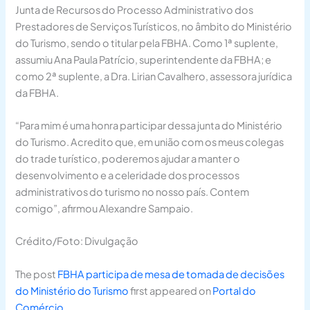
Junta de Recursos do Processo Administrativo dos
Prestadores de Serviços Turísticos, no âmbito do Ministério
do Turismo, sendo o titular pela FBHA. Como 1ª suplente,
assumiu Ana Paula Patrício, superintendente da FBHA; e
como 2ª suplente, a Dra. Lirian Cavalhero, assessora jurídica
da FBHA.
“Para mim é uma honra participar dessa junta do Ministério
do Turismo. Acredito que, em união com os meus colegas
do trade turístico, poderemos ajudar a manter o
desenvolvimento e a celeridade dos processos
administrativos do turismo no nosso país. Contem
comigo”, afirmou Alexandre Sampaio.
Crédito/Foto: Divulgação
The post
FBHA participa de mesa de tomada de decisões
do Ministério do Turismo
first appeared on
Portal do
Comércio
.