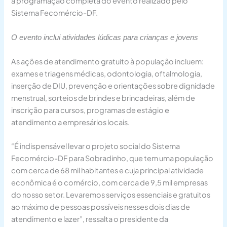
a programação completa do evento realizado pelo
Sistema Fecomércio-DF.
O evento inclui atividades lúdicas para crianças e jovens
As ações de atendimento gratuito à população incluem:
exames e triagens médicas, odontologia, oftalmologia,
inserção de DIU, prevenção e orientações sobre dignidade
menstrual, sorteios de brindes e brincadeiras, além de
inscrição para cursos, programas de estágio e
atendimento a empresários locais.
“É indispensável levar o projeto social do Sistema
Fecomércio-DF para Sobradinho, que tem uma população
com cerca de 68 mil habitantes e cuja principal atividade
econômica é o comércio, com cerca de 9,5 mil empresas
do nosso setor. Levaremos serviços essenciais e gratuitos
ao máximo de pessoas possíveis nesses dois dias de
atendimento e lazer”, ressalta o presidente da