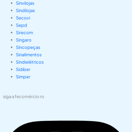
Sinvilojas
Sindilojas
Secovi
Sepd
Sirecom
Singaro
Sincopeças
Sinalimentos
Sindielétricos
Sidiber
Simper
siga a fecomércio ro
Instagram
Facebook
X-
Youtube
Linkedin
Whatsapp
twitter