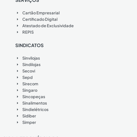
Cartão Empresarial
Certificado Digital
Atestado de Exclusividade
REPIS
SINDICATOS
Sinvilojas
Sindilojas
Secovi
Sepd
Sirecom
Singaro
Sincopeças
Sinalimentos
Sindielétricos
Sidiber
Simper