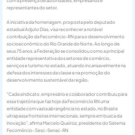
com a presença de autoridades, empresários e
representantes do setor.
A iniciativa da homenagem, proposta pelo deputado
estadual Adjuto Dias, visa reconhecer a notável
contribuição da Fecomércio-RN para o desenvolvimento
socioeconômico do Rio Grande do Norte. Ao longo de
seus 75 anos, a Federação se consolidou como a principal
entidade representativa dos setores de comércio,
serviços e turismo no estado, atuando incansavelmente na
defesa dos interesses da classe e na promoção do
desenvolvimento sustentável da região.
“Cada sindicato, empresário e colaborador contribuiu para
essa trajetória que faz hoje da Fecomércio RN uma
entidade com vasta abrangência no estado, no Brasil e
ultrapassa fronteiras internacionais, sempre em busca da
inovação”, afirma Marcelo Queiroz, presidente do Sistema
Fecomércio- Sesc-Senac-RN