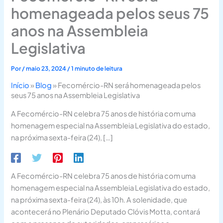
homenageada pelos seus 75
anos na Assembleia
Legislativa
Por
/
maio 23, 2024
/
1 minuto de leitura
Início
»
Blog
»
Fecomércio-RN será homenageada pelos
seus 75 anos na Assembleia Legislativa
A Fecomércio-RN celebra 75 anos de história com uma
homenagem especial na Assembleia Legislativa do estado,
na próxima sexta-feira (24), […]
A Fecomércio-RN celebra 75 anos de história com uma
homenagem especial na Assembleia Legislativa do estado,
na próxima sexta-feira (24), às 10h. A solenidade, que
acontecerá no Plenário Deputado Clóvis Motta, contará