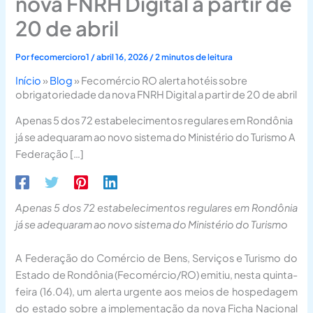
nova FNRH Digital a partir de
20 de abril
Por
fecomercioro1
/
abril 16, 2026
/
2 minutos de leitura
Início
»
Blog
»
Fecomércio RO alerta hotéis sobre
obrigatoriedade da nova FNRH Digital a partir de 20 de abril
Apenas 5 dos 72 estabelecimentos regulares em Rondônia
já se adequaram ao novo sistema do Ministério do Turismo A
Federação […]
Apenas 5 dos 72 estabelecimentos regulares em Rondônia
já se adequaram ao novo sistema do Ministério do Turismo
A Federação do Comércio de Bens, Serviços e Turismo do
Estado de Rondônia (Fecomércio/RO) emitiu, nesta quinta-
feira (16.04), um alerta urgente aos meios de hospedagem
do estado sobre a implementação da nova Ficha Nacional