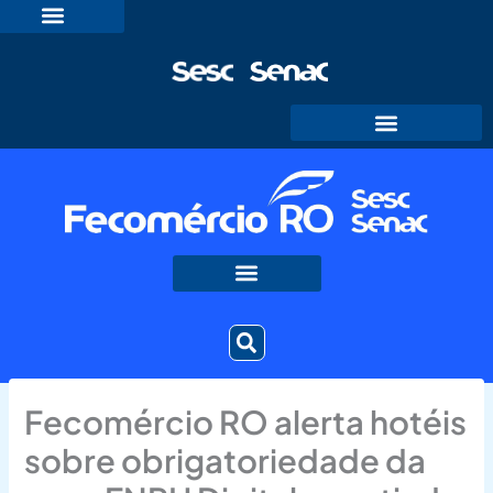
Ir
para
o
conteúdo
Fecomércio RO alerta hotéis
sobre obrigatoriedade da