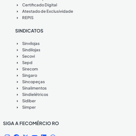
Certificado Digital
Atestado de Exclusividade
REPIS
SINDICATOS
Sinvilojas
Sindilojas
Secovi
Sepd
Sirecom
Singaro
Sincopeças
Sinalimentos
Sindielétricos
Sidiber
Simper
SIGA A FECOMÉRCIO RO
I
F
X
Y
L
W