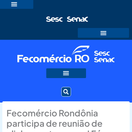
Ir
para
o
conteúdo
Fecomércio Rondônia
participa de reunião de