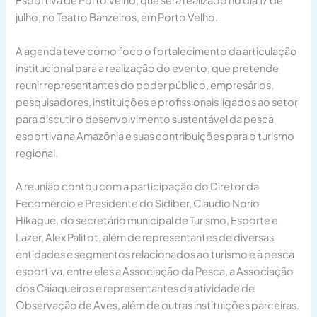
Esportiva de Porto Velho, que será realizado no dia 17 de
julho, no Teatro Banzeiros, em Porto Velho.
A agenda teve como foco o fortalecimento da articulação
institucional para a realização do evento, que pretende
reunir representantes do poder público, empresários,
pesquisadores, instituições e profissionais ligados ao setor
para discutir o desenvolvimento sustentável da pesca
esportiva na Amazônia e suas contribuições para o turismo
regional.
A reunião contou com a participação do Diretor da
Fecomércio e Presidente do Sidiber, Cláudio Norio
Hikague, do secretário municipal de Turismo, Esporte e
Lazer, Alex Palitot, além de representantes de diversas
entidades e segmentos relacionados ao turismo e à pesca
esportiva, entre eles a Associação da Pesca, a Associação
dos Caiaqueiros e representantes da atividade de
Observação de Aves, além de outras instituições parceiras.