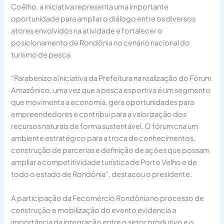
Coêlho, a iniciativa representa uma importante
oportunidade para ampliar o diálogo entre os diversos
atores envolvidos na atividade e fortalecer o
posicionamento de Rondônia no cenário nacional do
turismo de pesca.
“Parabenizo a iniciativa da Prefeitura na realização do Fórum
Amazônico, uma vez que a pesca esportiva é um segmento
que movimenta a economia, gera oportunidades para
empreendedores e contribui para a valorização dos
recursos naturais de forma sustentável. O fórum cria um
ambiente estratégico para a troca de conhecimentos,
construção de parcerias e definição de ações que possam
ampliar a competitividade turística de Porto Velho e de
todo o estado de Rondônia”, destacou o presidente.
A participação da Fecomércio Rondônia no processo de
construção e mobilização do evento evidencia a
importância da integração entre o setor produtivo e o