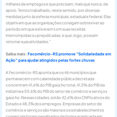
milhares de empregos e que precisam, mais que nunca, de
apoio. Temos trabalhado, neste sentido, por diversas
medidas junto às esferas municipais, estadual e federal. Elas
objetivam que as organizações consigam sobreviver ao
período em que estiverem com suas receitas
interrompidas ou prejudicadas, e que, logo, possam
retomar suas atividades.”
Saiba mais:
Fecomércio-RS promove “Solidariedade em
Ação” para ajudar atingidos pelas fortes chuvas
A Fecomércio-RS aponta que os 46 municípios que
permanecem com calamidade pública decretada
concentram 41,6% do PIB gaúcho total, 41,5% do PIB da
indústria e 50,6% do PIB do setor de comércio e serviços
gaúcho. Nessas cidades, estão 42,6% dos CNPJs ativos do
Estado e 48,3% dos empregos. Empresas do setor de
comércio e serviços são maioria e os estabelecimentos
comerciais foram penalizados de forma acentuada em