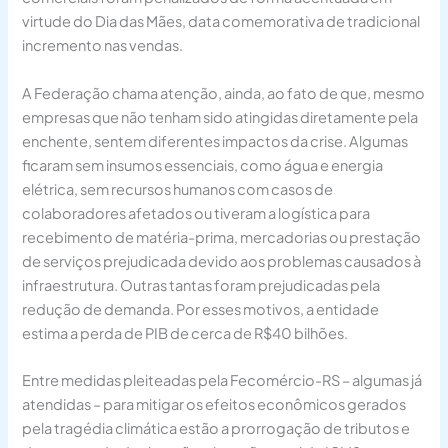
virtude do Dia das Mães, data comemorativa de tradicional
incremento nas vendas.
A Federação chama atenção, ainda, ao fato de que, mesmo
empresas que não tenham sido atingidas diretamente pela
enchente, sentem diferentes impactos da crise. Algumas
ficaram sem insumos essenciais, como água e energia
elétrica, sem recursos humanos com casos de
colaboradores afetados ou tiveram a logística para
recebimento de matéria-prima, mercadorias ou prestação
de serviços prejudicada devido aos problemas causados à
infraestrutura. Outras tantas foram prejudicadas pela
redução de demanda. Por esses motivos, a entidade
estima a perda de PIB de cerca de R$40 bilhões.
Entre medidas pleiteadas pela Fecomércio-RS – algumas já
atendidas – para mitigar os efeitos econômicos gerados
pela tragédia climática estão a prorrogação de tributos e