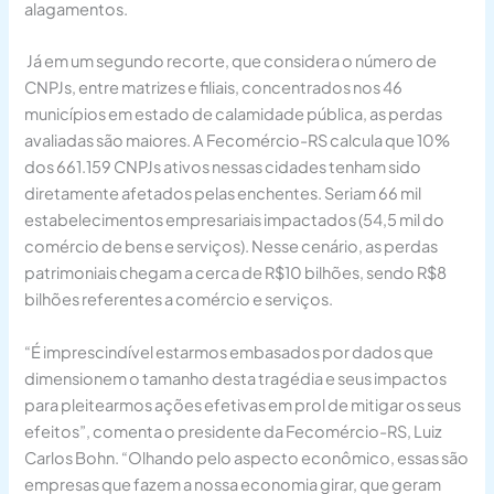
alagamentos.
Já em um segundo recorte, que considera o número de
CNPJs, entre matrizes e filiais, concentrados nos 46
municípios em estado de calamidade pública, as perdas
avaliadas são maiores. A Fecomércio-RS calcula que 10%
dos 661.159 CNPJs ativos nessas cidades tenham sido
diretamente afetados pelas enchentes. Seriam 66 mil
estabelecimentos empresariais impactados (54,5 mil do
comércio de bens e serviços). Nesse cenário, as perdas
patrimoniais chegam a cerca de R$10 bilhões, sendo R$8
bilhões referentes a comércio e serviços.
“É imprescindível estarmos embasados por dados que
dimensionem o tamanho desta tragédia e seus impactos
para pleitearmos ações efetivas em prol de mitigar os seus
efeitos”, comenta o presidente da Fecomércio-RS, Luiz
Carlos Bohn. “Olhando pelo aspecto econômico, essas são
empresas que fazem a nossa economia girar, que geram