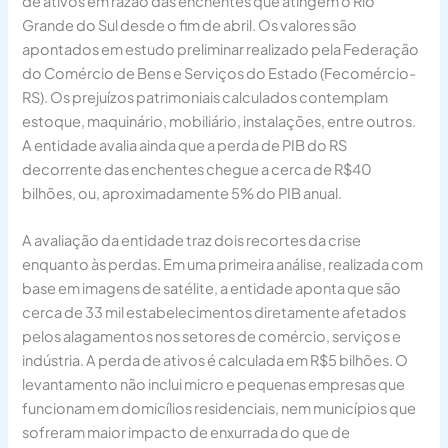
de ativos em razão das enchentes que atingem o Rio
Grande do Sul desde o fim de abril. Os valores são
apontados em estudo preliminar realizado pela Federação
do Comércio de Bens e Serviços do Estado (Fecomércio-
RS). Os prejuízos patrimoniais calculados contemplam
estoque, maquinário, mobiliário, instalações, entre outros.
A entidade avalia ainda que a perda de PIB do RS
decorrente das enchentes chegue a cerca de R$40
bilhões, ou, aproximadamente 5% do PIB anual.
A avaliação da entidade traz dois recortes da crise
enquanto às perdas. Em uma primeira análise, realizada com
base em imagens de satélite, a entidade aponta que são
cerca de 33 mil estabelecimentos diretamente afetados
pelos alagamentos nos setores de comércio, serviços e
indústria. A perda de ativos é calculada em R$5 bilhões. O
levantamento não inclui micro e pequenas empresas que
funcionam em domicílios residenciais, nem municípios que
sofreram maior impacto de enxurrada do que de