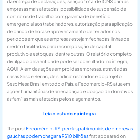
da entrega de declarações, isenção total de ICMS para as
empresas mais afetadas, possibilidade de suspensão de
contratos de trabalho com garantia de benefício
emergencial aos trabalhadores, autorização para aplicação
de banco de horas e aproveitamento de feriados nos
períodos em que as empresas estejam fechadas, linhas de
crédito facilitadas para recomposição de capital
produtivo e estoques, dentre outras. O relatório completo
divulgado pela entidade pode ser consultado, na íntegra,
AQUI. Além das ações em prol das empresas, através das
casas Sesc e Senac, de sindicatos filiados e do projeto
Sesc Mesa Brasil em todo o País, a Fecomércio-RS atua em
ações humanitárias de arrecadação e doação de donativos
às famílias mais afetadas pelos alagamentos.
Leia o estudo na íntegra
.
The post
Fecomércio-RS: perdas patrimoniais de empresas
gaúchas podem chegar a R$10 bilhões
first appeared on