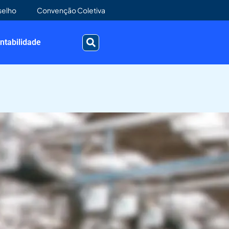
selho
Convenção Coletiva
ntabilidade