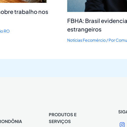
sobre trabalho nos
FBHA: Brasil evidencia
estrangeiros
io RO
Notícias Fecomércio
/ Por
Comun
SIG
PRODUTOS E
RONDÔNIA
SERVIÇOS
I