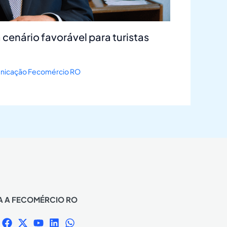
 cenário favorável para turistas
icação Fecomércio RO
A A FECOMÉRCIO RO
F
X
Y
L
W