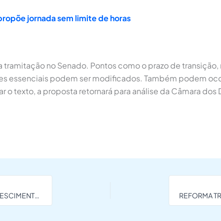
ropõe jornada sem limite de horas
a tramitação no Senado. Pontos como o prazo de transição, 
res essenciais podem ser modificados. Também podem oco
ar o texto, a proposta retornará para análise da Câmara do
DIA DOS NAMORADOS EM RONDÔNIA PROJETA UM CRESCIMENTO ACIMA DA MÉDIA