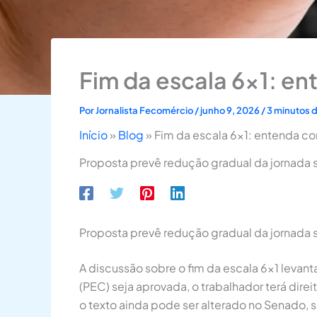
Fim da escala 6×1: en
Por
Jornalista Fecomércio
/
junho 9, 2026
/
3 minutos d
Início
»
Blog
»
Fim da escala 6×1: entenda co
Proposta prevê redução gradual da jornada s
Proposta prevê redução gradual da jornada s
A discussão sobre o fim da escala 6×1 levan
(PEC) seja aprovada, o trabalhador terá dire
o texto ainda pode ser alterado no Senado, s