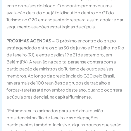
entre os países do bloco. O encontro promoveu uma
avaliação de tudo que já foi discutido dentro do GT do
Turismo no G20 em anos anteriores para, assim, apoiar e dar
seguimento as ações estratégicas da cúpula.
PRÓXIMAS AGENDAS –
O próximo encontro do grupo
está agendado entre os dias 30 de junho e 1° de julho, no Rio
de Janeiro (RJ), e entre os dias 19 e 21 de setembro, em
Belém (PA). A reunião na capital paraense contará com a
participação de ministros do Turismo de outros países
membros. Ao longo da presidência do G20 pelo Brasil,
haverá mais de 100 reuniões de grupos de trabalho e
forças-tarefas até novembro deste ano, quando ocorrerá
a cúpula presidencial, na capital fluminense.
“Estamos muito animados para a próxima reunião
presidencial no Rio de Janeiro e as delegações
participantes também. Inclusive, alguns poucos que serão