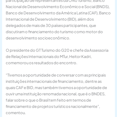
participação de representantes da ONU Turismo, Banco
Nacional de Desenvolvimento Econômico e Social (BNDS),
Banco de Desenvolvimento da América Latina (CAF), Banco
Internacional de Desenvolvimento (BID), além dos
delegados de mais de 30 países participantes, que
discutiram o financiamento do turismo como motor do
desenvolvimento socioeconômico.
O presidente do GT Turismo do G20 e chefe da Assessoria
de Relações Internacionais do MTur, Heitor Kadri,
comemorou os resultados do encontro.
“Tivemos a oportunidade de conversar com as principais
instituições internacionais de financiamento, dentre as
quais CAF e BID, mas também tivemos a oportunidade de
ouvir uma instituição renomada nacional, que é o BNDES,
falar sobre o que o Brasil tem feito em termos de
financiamento de projetos turísticos nacionalmente”,
comentou.