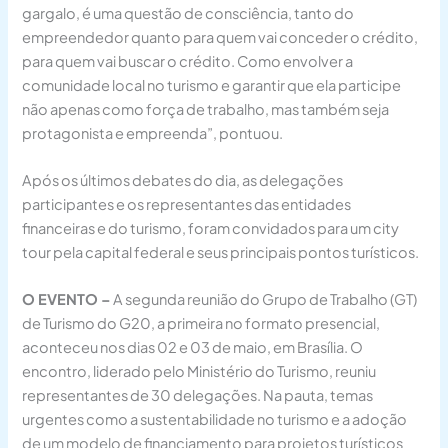
gargalo, é uma questão de consciência, tanto do
empreendedor quanto para quem vai conceder o crédito,
para quem vai buscar o crédito. Como envolver a
comunidade local no turismo e garantir que ela participe
não apenas como força de trabalho, mas também seja
protagonista e empreenda”, pontuou.
Após os últimos debates do dia, as delegações
participantes e os representantes das entidades
financeiras e do turismo, foram convidados para um city
tour pela capital federal e seus principais pontos turísticos.
O EVENTO –
A segunda reunião do Grupo de Trabalho (GT)
de Turismo do G20, a primeira no formato presencial,
aconteceu nos dias 02 e 03 de maio, em Brasília. O
encontro, liderado pelo Ministério do Turismo, reuniu
representantes de 30 delegações. Na pauta, temas
urgentes como a sustentabilidade no turismo e a adoção
de um modelo de financiamento para projetos turísticos