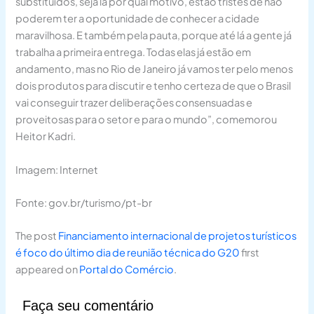
substituídos, seja lá por qual motivo, estão tristes de não
poderem ter a oportunidade de conhecer a cidade
maravilhosa. E também pela pauta, porque até lá a gente já
trabalha a primeira entrega. Todas elas já estão em
andamento, mas no Rio de Janeiro já vamos ter pelo menos
dois produtos para discutir e tenho certeza de que o Brasil
vai conseguir trazer deliberações consensuadas e
proveitosas para o setor e para o mundo”, comemorou
Heitor Kadri.
Imagem: Internet
Fonte: gov.br/turismo/pt-br
The post
Financiamento internacional de projetos turísticos
é foco do último dia de reunião técnica do G20
first
appeared on
Portal do Comércio
.
Faça seu comentário