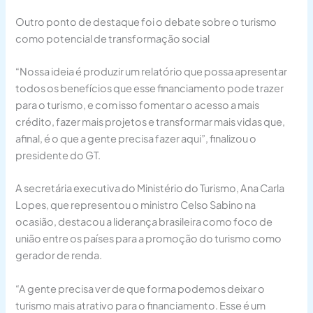
Outro ponto de destaque foi o debate sobre o turismo
como potencial de transformação social
“Nossa ideia é produzir um relatório que possa apresentar
todos os benefícios que esse financiamento pode trazer
para o turismo, e com isso fomentar o acesso a mais
crédito, fazer mais projetos e transformar mais vidas que,
afinal, é o que a gente precisa fazer aqui”, finalizou o
presidente do GT.
A secretária executiva do Ministério do Turismo, Ana Carla
Lopes, que representou o ministro Celso Sabino na
ocasião, destacou a liderança brasileira como foco de
união entre os países para a promoção do turismo como
gerador de renda.
“A gente precisa ver de que forma podemos deixar o
turismo mais atrativo para o financiamento. Esse é um