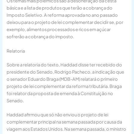
Os temas mais polêmicos são a desoneração da cesta
básica e a lista de produtos que terão a cobrança do
Imposto Seletivo. A reforma aprovada no ano passado
deixou para o projeto de lei complementar decidir se, por
exemplo, alimentos processados e ricos em açúcar
sofrerão a cobrança do imposto.
Relatoria
Sobre a relatoria do texto, Haddad disse ter recebido do
presidente do Senado, Rodrigo Pacheco, a indicação que
o senador Eduardo Braga (MDB-AM) relatará o primeiro
projeto de lei complementar da reforma tributária. Braga
foi relator da proposta de emenda à Constituição no
Senado.
Haddad afirmou que só não enviou o projeto de lei
complementar principal na semana passada por causa da
viagem aos Estados Unidos. Na semana passada, o ministro