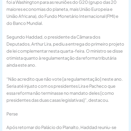
foi a Washington para as reuniões do G20 (grupo das 20
maiores economias do planeta, mais União Europeia e
União Africana), do Fundo Monetário Internacional (FMI) e
do Banco Mundial.
Segundo Haddad, o presidente da Câmara dos
Deputados, Arthur Lira, pediu a entrega do primeiro projeto
de lei complementar nesta quarta-feira. O ministro se disse
otimista quanto à regulamentação da reforma tributária
ainda este ano.
“Não acredito que não vote [a regulamentação] neste ano.
Seria até injusto com os presidentes Lira e Pacheco que
essa reforma não terminasse no mandato deles [como
presidentes das duas casas legislativas]”, destacou.
Perse
Após retornar do Palácio do Planalto, Haddad reuniu-se