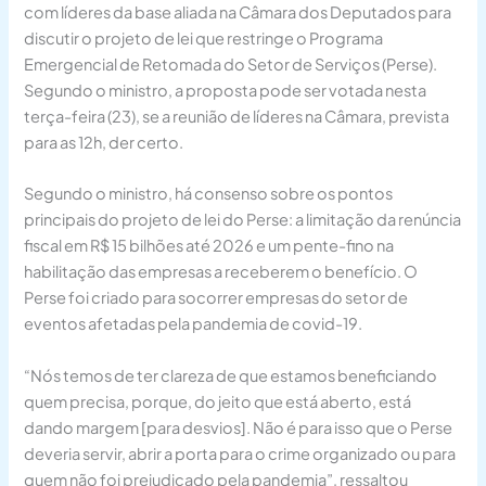
com líderes da base aliada na Câmara dos Deputados para
discutir o projeto de lei que restringe o Programa
Emergencial de Retomada do Setor de Serviços (Perse).
Segundo o ministro, a proposta pode ser votada nesta
terça-feira (23), se a reunião de líderes na Câmara, prevista
para as 12h, der certo.
Segundo o ministro, há consenso sobre os pontos
principais do projeto de lei do Perse: a limitação da renúncia
fiscal em R$ 15 bilhões até 2026 e um pente-fino na
habilitação das empresas a receberem o benefício. O
Perse foi criado para socorrer empresas do setor de
eventos afetadas pela pandemia de covid-19.
“Nós temos de ter clareza de que estamos beneficiando
quem precisa, porque, do jeito que está aberto, está
dando margem [para desvios]. Não é para isso que o Perse
deveria servir, abrir a porta para o crime organizado ou para
quem não foi prejudicado pela pandemia”, ressaltou