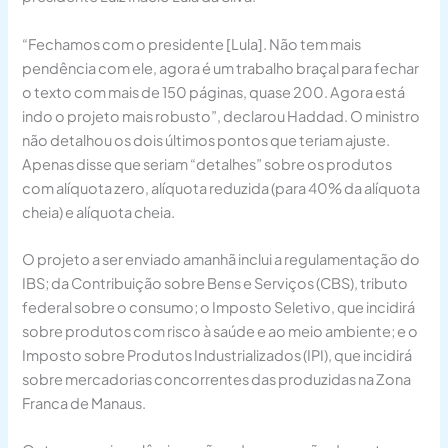
“Fechamos com o presidente [Lula]. Não tem mais
pendência com ele, agora é um trabalho braçal para fechar
o texto com mais de 150 páginas, quase 200. Agora está
indo o projeto mais robusto”, declarou Haddad. O ministro
não detalhou os dois últimos pontos que teriam ajuste.
Apenas disse que seriam “detalhes” sobre os produtos
com alíquota zero, alíquota reduzida (para 40% da alíquota
cheia) e alíquota cheia.
O projeto a ser enviado amanhã inclui a regulamentação do
IBS; da Contribuição sobre Bens e Serviços (CBS), tributo
federal sobre o consumo; o Imposto Seletivo, que incidirá
sobre produtos com risco à saúde e ao meio ambiente; e o
Imposto sobre Produtos Industrializados (IPI), que incidirá
sobre mercadorias concorrentes das produzidas na Zona
Franca de Manaus.