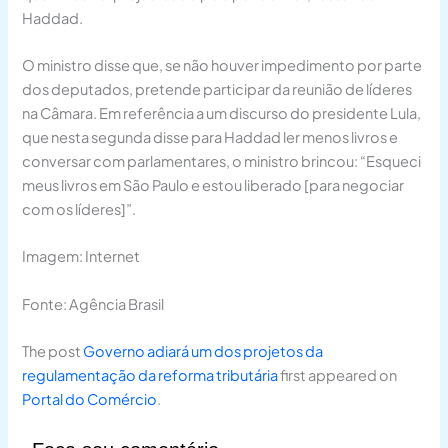
Haddad.
O ministro disse que, se não houver impedimento por parte
dos deputados, pretende participar da reunião de líderes
na Câmara. Em referência a um discurso do presidente Lula,
que nesta segunda disse para Haddad ler menos livros e
conversar com parlamentares, o ministro brincou: “Esqueci
meus livros em São Paulo e estou liberado [para negociar
com os líderes]”.
Imagem: Internet
Fonte: Agência Brasil
The post
Governo adiará um dos projetos da
regulamentação da reforma tributária
first appeared on
Portal do Comércio
.