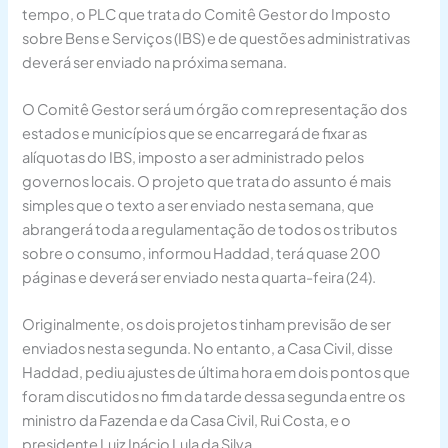
tempo, o PLC que trata do Comitê Gestor do Imposto
sobre Bens e Serviços (IBS) e de questões administrativas
deverá ser enviado na próxima semana.
O Comitê Gestor será um órgão com representação dos
estados e municípios que se encarregará de fixar as
alíquotas do IBS, imposto a ser administrado pelos
governos locais. O projeto que trata do assunto é mais
simples que o texto a ser enviado nesta semana, que
abrangerá toda a regulamentação de todos os tributos
sobre o consumo, informou Haddad, terá quase 200
páginas e deverá ser enviado nesta quarta-feira (24).
Originalmente, os dois projetos tinham previsão de ser
enviados nesta segunda. No entanto, a Casa Civil, disse
Haddad, pediu ajustes de última hora em dois pontos que
foram discutidos no fim da tarde dessa segunda entre os
ministro da Fazenda e da Casa Civil, Rui Costa, e o
presidente Luiz Inácio Lula da Silva.