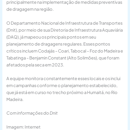
principalmente na implementação de medidas preventivas
de dragagem na região.
O Departamento Nacional de Infraestrutura de Transportes
(Dnit), por meio de sua Diretoria de Infraestrutura Aquaviária
(DAQ), já mapeou os principais pontos em seu
planejamento de dragagens regulares. Esses pontos
críticos incluem Codajás – Coari, Tabocal – Foz do Madeira e
Tabatinga – Benjamin Constant (Alto Solimões), que foram
afetados pela seca em 2023.
A equipe monitora constantemente esses locais e os inclui
em campanhas conforme o planejamento estabelecido,
que já está em curso no trecho próximo a Humaitá, no Rio
Madeira.
Com informações do Dnit
Imagem: Internet