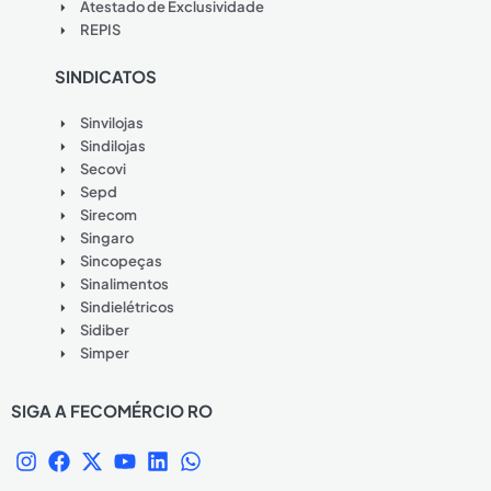
Atestado de Exclusividade
REPIS
SINDICATOS
Sinvilojas
Sindilojas
Secovi
Sepd
Sirecom
Singaro
Sincopeças
Sinalimentos
Sindielétricos
Sidiber
Simper
SIGA A FECOMÉRCIO RO
I
F
X
Y
L
W
n
a
-
o
i
h