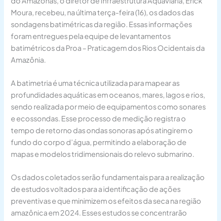
do Amazonas, o diretor de Infraestrutura Aquaviária, Erick
Moura, recebeu, na última terça-feira (16), os dados das
sondagens batimétricas da região. Essas informações
foram entregues pela equipe de levantamentos
batimétricos da Proa – Praticagem dos Rios Ocidentais da
Amazônia.
A batimetria é uma técnica utilizada para mapear as
profundidades aquáticas em oceanos, mares, lagos e rios,
sendo realizada por meio de equipamentos como sonares
e ecossondas. Esse processo de medição registra o
tempo de retorno das ondas sonoras após atingirem o
fundo do corpo d’água, permitindo a elaboração de
mapas e modelos tridimensionais do relevo submarino.
Os dados coletados serão fundamentais para a realização
de estudos voltados para a identificação de ações
preventivas e que minimizem os efeitos da seca na região
amazônica em 2024. Esses estudos se concentrarão