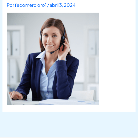
Por
fecomercioro1
/
abril 3, 2024