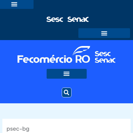
Ir
para
o
conteúdo
psec-bg