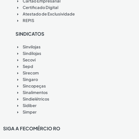
Cartão Empresarial
Certificado Digital
Atestado de Exclusividade
REPIS
SINDICATOS
Sinvilojas
Sindilojas
Secovi
Sepd
Sirecom
Singaro
Sincopeças
Sinalimentos
Sindielétricos
Sidiber
Simper
SIGA A FECOMÉRCIO RO