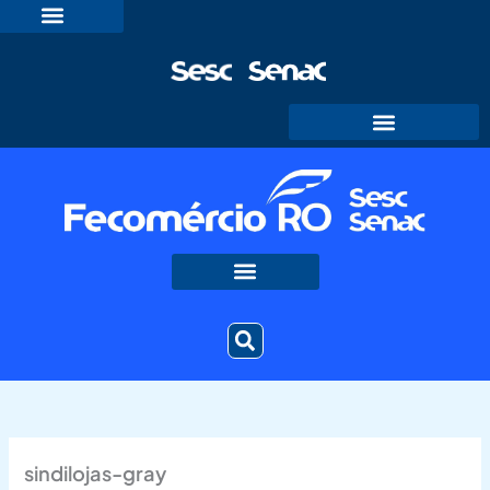
Ir
para
o
conteúdo
sindilojas-gray