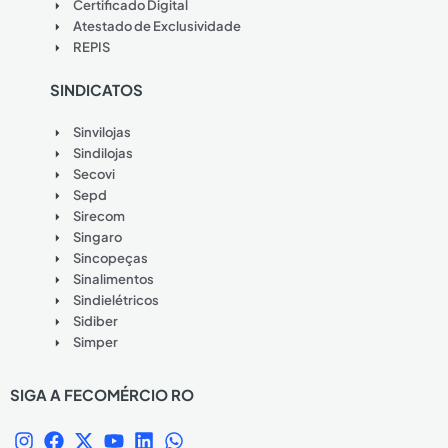
Certificado Digital
Atestado de Exclusividade
REPIS
SINDICATOS
Sinvilojas
Sindilojas
Secovi
Sepd
Sirecom
Singaro
Sincopeças
Sinalimentos
Sindielétricos
Sidiber
Simper
SIGA A FECOMÉRCIO RO
I
F
X
Y
L
W